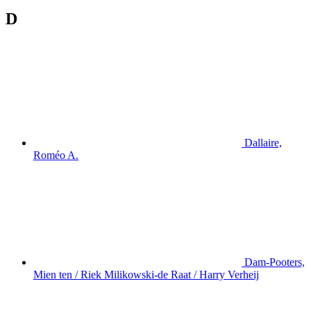
D
Dallaire,
Roméo A.
Dam-Pooters,
Mien ten / Riek Milikowski-de Raat / Harry Verheij