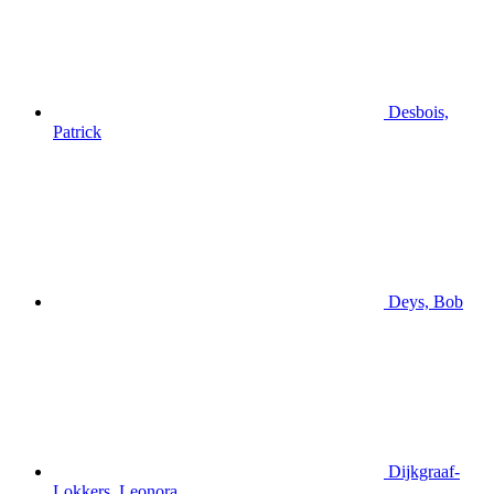
Desbois,
Patrick
Deys, Bob
Dijkgraaf-
Lokkers, Leonora