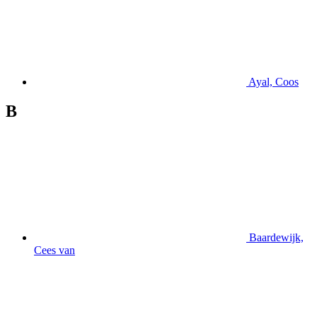
Ayal, Coos
B
Baardewijk,
Cees van