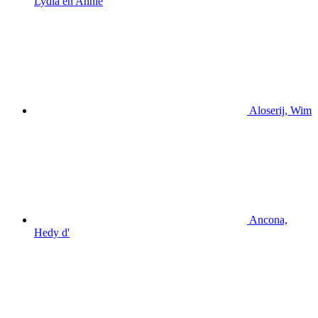
Lydia en Annie
Aloserij, Wim
Ancona,
Hedy d'