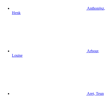
Anthonijsz,
Henk
Arbour,
Louise
Aret, Teun