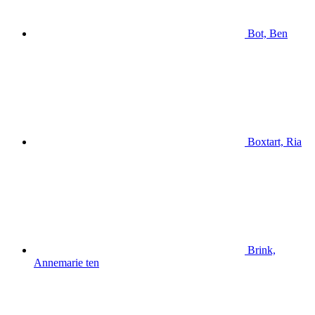
Bot, Ben
Boxtart, Ria
Brink,
Annemarie ten