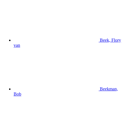
Beek, Flory
van
Beekman,
Bob