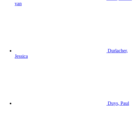
van
Durlacher,
Jessica
Duys, Paul