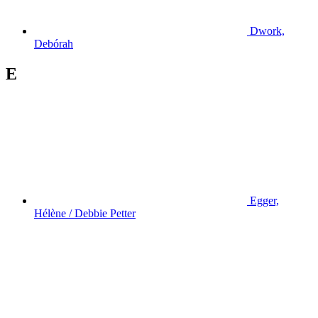
Dwork,
Debórah
E
Egger,
Hélène / Debbie Petter