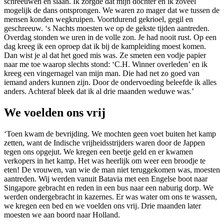
schreeuwen en slaan. Ik zorgde dat mijn dochter en ik zoveel
mogelijk de dans ontsprongen. We waren zo mager dat we tussen de
mensen konden wegkruipen. Voortdurend gekrioel, gegil en
geschreeuw. ‘s Nachts moesten we op de gekste tijden aantreden.
Overdag stonden we uren in de volle zon. Je had nooit rust. Op een
dag kreeg ik een oproep dat ik bij de kampleiding moest komen.
Dan wist je al dat het goed mis was. Ze smeten een vodje papier
naar me toe waarop slechts stond: ‘C.H. Winner overleden’ en ik
kreeg een vingernagel van mijn man. Die had net zo goed van
iemand anders kunnen zijn. Door de ondervoeding beleefde ik alles
anders. Achteraf bleek dat ik al drie maanden weduwe was.’
We voelden ons vrij
‘Toen kwam de bevrijding. We mochten geen voet buiten het kamp
zetten, want de Indische vrijheidsstrijders waren door de Jappen
tegen ons opgejut. We kregen een beetje geld en er kwamen
verkopers in het kamp. Het was heerlijk om weer een broodje te
eten! De vrouwen, van wie de man niet teruggekomen was, moesten
aantreden. Wij werden vanuit Batavia met een Engelse boot naar
Singapore gebracht en reden in een bus naar een naburig dorp. We
werden ondergebracht in kazernes. Er was water om ons te wassen,
we kregen een bed en we voelden ons vrij. Drie maanden later
moesten we aan boord naar Holland.