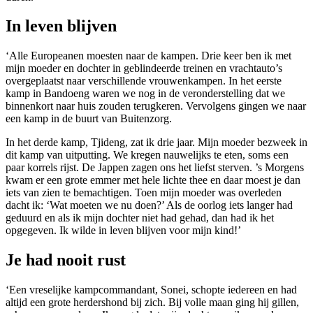
In leven blijven
‘Alle Europeanen moesten naar de kampen. Drie keer ben ik met
mijn moeder en dochter in geblindeerde treinen en vrachtauto’s
overgeplaatst naar verschillende vrouwenkampen. In het eerste
kamp in Bandoeng waren we nog in de veronderstelling dat we
binnenkort naar huis zouden terugkeren. Vervolgens gingen we naar
een kamp in de buurt van Buitenzorg.
In het derde kamp, Tjideng, zat ik drie jaar. Mijn moeder bezweek in
dit kamp van uitputting. We kregen nauwelijks te eten, soms een
paar korrels rijst. De Jappen zagen ons het liefst sterven. ’s Morgens
kwam er een grote emmer met hele lichte thee en daar moest je dan
iets van zien te bemachtigen. Toen mijn moeder was overleden
dacht ik: ‘Wat moeten we nu doen?’ Als de oorlog iets langer had
geduurd en als ik mijn dochter niet had gehad, dan had ik het
opgegeven. Ik wilde in leven blijven voor mijn kind!’
Je had nooit rust
‘Een vreselijke kampcommandant, Sonei, schopte iedereen en had
altijd een grote herdershond bij zich. Bij volle maan ging hij gillen,