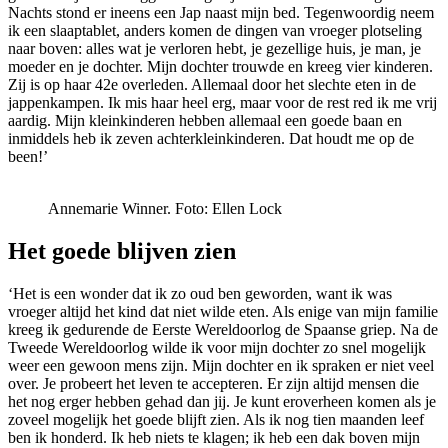
Nachts stond er ineens een Jap naast mijn bed. Tegenwoordig neem
ik een slaaptablet, anders komen de dingen van vroeger plotseling
naar boven: alles wat je verloren hebt, je gezellige huis, je man, je
moeder en je dochter. Mijn dochter trouwde en kreeg vier kinderen.
Zij is op haar 42e overleden. Allemaal door het slechte eten in de
jappenkampen. Ik mis haar heel erg, maar voor de rest red ik me vrij
aardig. Mijn kleinkinderen hebben allemaal een goede baan en
inmiddels heb ik zeven achterkleinkinderen. Dat houdt me op de
been!’
Annemarie Winner.
Foto: Ellen Lock
Het goede blijven zien
‘Het is een wonder dat ik zo oud ben geworden, want ik was
vroeger altijd het kind dat niet wilde eten. Als enige van mijn familie
kreeg ik gedurende de Eerste Wereldoorlog de Spaanse griep. Na de
Tweede Wereldoorlog wilde ik voor mijn dochter zo snel mogelijk
weer een gewoon mens zijn. Mijn dochter en ik spraken er niet veel
over. Je probeert het leven te accepteren. Er zijn altijd mensen die
het nog erger hebben gehad dan jij. Je kunt eroverheen komen als je
zoveel mogelijk het goede blijft zien. Als ik nog tien maanden leef
ben ik honderd. Ik heb niets te klagen; ik heb een dak boven mijn