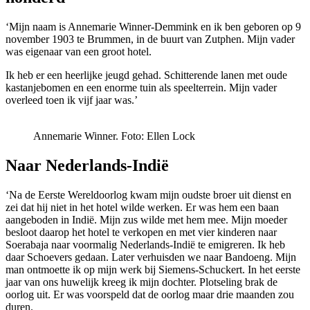
‘Mijn naam is Annemarie Winner-Demmink en ik ben geboren op 9
november 1903 te Brummen, in de buurt van Zutphen. Mijn vader
was eigenaar van een groot hotel.
Ik heb er een heerlijke jeugd gehad. Schitterende lanen met oude
kastanjebomen en een enorme tuin als speelterrein. Mijn vader
overleed toen ik vijf jaar was.’
Annemarie Winner.
Foto: Ellen Lock
Naar Nederlands-Indië
‘Na de Eerste Wereldoorlog kwam mijn oudste broer uit dienst en
zei dat hij niet in het hotel wilde werken. Er was hem een baan
aangeboden in Indië. Mijn zus wilde met hem mee. Mijn moeder
besloot daarop het hotel te verkopen en met vier kinderen naar
Soerabaja naar voormalig Nederlands-Indië te emigreren. Ik heb
daar Schoevers gedaan. Later verhuisden we naar Bandoeng. Mijn
man ontmoette ik op mijn werk bij Siemens-Schuckert. In het eerste
jaar van ons huwelijk kreeg ik mijn dochter. Plotseling brak de
oorlog uit. Er was voorspeld dat de oorlog maar drie maanden zou
duren.