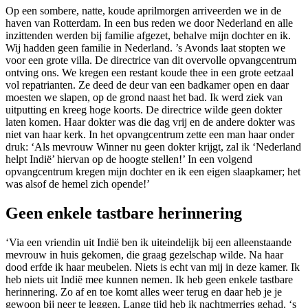
Op een sombere, natte, koude aprilmorgen arriveerden we in de
haven van Rotterdam. In een bus reden we door Nederland en alle
inzittenden werden bij familie afgezet, behalve mijn dochter en ik.
Wij hadden geen familie in Nederland. ’s Avonds laat stopten we
voor een grote villa. De directrice van dit overvolle opvangcentrum
ontving ons. We kregen een restant koude thee in een grote eetzaal
vol repatrianten. Ze deed de deur van een badkamer open en daar
moesten we slapen, op de grond naast het bad. Ik werd ziek van
uitputting en kreeg hoge koorts. De directrice wilde geen dokter
laten komen. Haar dokter was die dag vrij en de andere dokter was
niet van haar kerk. In het opvangcentrum zette een man haar onder
druk: ‘Als mevrouw Winner nu geen dokter krijgt, zal ik ‘Nederland
helpt Indië’ hiervan op de hoogte stellen!’ In een volgend
opvangcentrum kregen mijn dochter en ik een eigen slaapkamer; het
was alsof de hemel zich opende!’
Geen enkele tastbare herinnering
‘Via een vriendin uit Indië ben ik uiteindelijk bij een alleenstaande
mevrouw in huis gekomen, die graag gezelschap wilde. Na haar
dood erfde ik haar meubelen. Niets is echt van mij in deze kamer. Ik
heb niets uit Indië mee kunnen nemen. Ik heb geen enkele tastbare
herinnering. Zo af en toe komt alles weer terug en daar heb je je
gewoon bij neer te leggen. Lange tijd heb ik nachtmerries gehad. ‘s