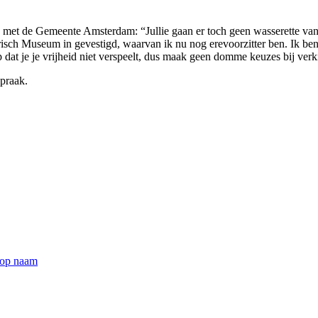
k met de Gemeente Amsterdam: “Jullie gaan er toch geen wasserette va
sch Museum in gevestigd, waarvan ik nu nog erevoorzitter ben. Ik ben 
at je je vrijheid niet verspeelt, dus maak geen domme keuzes bij verk
praak.
 op naam