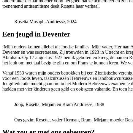
onderduiken. Haar moeder vond het goed dat ze achterbleef en zelf haar
toenemend antisemitisme deelt Rosetta haar verhaal.
Rosetta Musaph-Andriesse, 2024
Een jeugd in Deventer
‘Mijn ouders komen allebei uit Joodse families. Mijn vader, Herman
Deventer en was secretaresse. Zij trouwden in 1923 in Utrecht en k
Abraham. Op 17 augustus 1927 ben ik geboren en kreeg de namen Ros
het leuk om met taal bezig te zijn en om Frans te kunnen leren. We v
Vanaf 1933 waren mijn ouders betrokken bij een Zionistische verenigi
voor een Joods leven, taalcursussen Hebreeuws en landbouwcursussen.
Jeugdfederatie mocht gaan om in het Modern Hebreeuws examen te doen
hadden met vier kinderen geen geld en ook geen vakantie. En toen he
Joop, Rosetta, Mirjam en Bram Andriesse, 1938
Ons gezin: Rosetta, vader Herman, Bram, Mirjam, moeder Bets
Wat zou er met ons gebeuren?