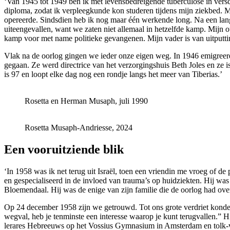
‘Van 1945 tot 1949 ben ik met levensbedreigende tuberculose in vers
diploma, zodat ik verpleegkunde kon studeren tijdens mijn ziekbed. M
opereerde. Sindsdien heb ik nog maar één werkende long. Na een lange 
uiteengevallen, want we zaten niet allemaal in hetzelfde kamp. Mijn 
kamp voor met name politieke gevangenen. Mijn vader is van uitputti
Vlak na de oorlog gingen we ieder onze eigen weg. In 1946 emigreerde
gegaan. Ze werd directrice van het verzorgingshuis Beth Joles en ze i
is 97 en loopt elke dag nog een rondje langs het meer van Tiberias.’
Rosetta en Herman Musaph, juli 1990
Rosetta Musaph-Andriesse, 2024
Een vooruitziende blik
‘In 1958 was ik net terug uit Israël, toen een vriendin me vroeg of 
en gespecialiseerd in de invloed van trauma’s op huidziekten. Hij wa
Bloemendaal. Hij was de enige van zijn familie die de oorlog had ove
Op 24 december 1958 zijn we getrouwd. Tot ons grote verdriet konde
wegval, heb je tenminste een interesse waarop je kunt terugvallen.” H
lerares Hebreeuws op het Vossius Gymnasium in Amsterdam en tolk-vert