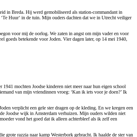
id in Breda. Hij werd gemobiliseerd als station-commandant in
Te Huur‘ in de tuin. Mijn ouders dachten dat we in Utrecht veiliger
begon voor mij de oorlog. We zaten in angst om mijn vader en voor
eel goeds betekende voor Joden. Vier dagen later, op 14 mei 1940,
er 1941 mochten Joodse kinderen niet meer naar hun eigen school
iemand van mijn vriendinnen vroeg: ‘Kan ik iets voor je doen?’ Ik
oden verplicht een gele ster dragen op de kleding. En we kregen een
 de Joodse wijk in Amsterdam verhuizen. Mijn ouders wilden niet
eder vond het goed dat ik alleen achterbleef als ik zelf een
die grote razzia naar kamp Westerbork gebracht. Ik haalde de ster van