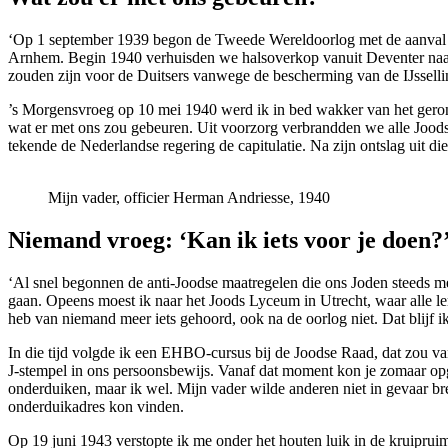
‘Op 1 september 1939 begon de Tweede Wereldoorlog met de aanval op
Arnhem. Begin 1940 verhuisden we halsoverkop vanuit Deventer naar Ut
zouden zijn voor de Duitsers vanwege de bescherming van de IJsselli
’s Morgensvroeg op 10 mei 1940 werd ik in bed wakker van het geronk
wat er met ons zou gebeuren. Uit voorzorg verbrandden we alle Joodse
tekende de Nederlandse regering de capitulatie. Na zijn ontslag uit d
Mijn vader, officier Herman Andriesse, 1940
Niemand vroeg: ‘Kan ik iets voor je doen?
‘Al snel begonnen de anti-Joodse maatregelen die ons Joden steeds m
gaan. Opeens moest ik naar het Joods Lyceum in Utrecht, waar alle le
heb van niemand meer iets gehoord, ook na de oorlog niet. Dat blijf 
In die tijd volgde ik een EHBO-cursus bij de Joodse Raad, dat zou v
J-stempel in ons persoonsbewijs. Vanaf dat moment kon je zomaar op
onderduiken, maar ik wel. Mijn vader wilde anderen niet in gevaar br
onderduikadres kon vinden.
Op 19 juni 1943 verstopte ik me onder het houten luik in de kruiprui