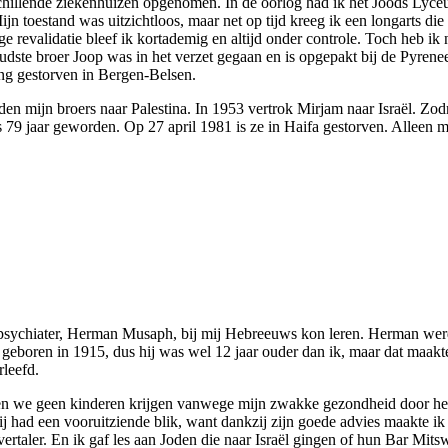
chillende ziekenhuizen opgenomen. In de oorlog had ik het Joods Lyceu
ijn toestand was uitzichtloos, maar net op tijd kreeg ik een longarts 
revalidatie bleef ik kortademig en altijd onder controle. Toch heb ik n
oudste broer Joop was in het verzet gegaan en is opgepakt bij de Pyre
ng gestorven in Bergen-Belsen.
n mijn broers naar Palestina. In 1953 vertrok Mirjam naar Israël. Zodr
s 79 jaar geworden. Op 27 april 1981 is ze in Haifa gestorven. Alleen 
de psychiater, Herman Musaph, bij mij Hebreeuws kon leren. Herman wer
s geboren in 1915, dus hij was wel 12 jaar ouder dan ik, maar dat maak
rleefd.
n we geen kinderen krijgen vanwege mijn zwakke gezondheid door het k
ij had een vooruitziende blik, want dankzij zijn goede advies maakte i
aler. En ik gaf les aan Joden die naar Israël gingen of hun Bar Mitsw