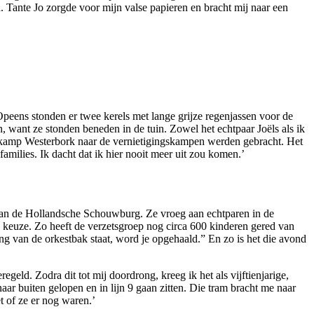
n. Tante Jo zorgde voor mijn valse papieren en bracht mij naar een
Opeens stonden er twee kerels met lange grijze regenjassen voor de
 want ze stonden beneden in de tuin. Zowel het echtpaar Joëls als ik
kamp Westerbork naar de vernietigingskampen werden gebracht. Het
amilies. Ik dacht dat ik hier nooit meer uit zou komen.’
 van de Hollandsche Schouwburg. Ze vroeg aan echtparen in de
e keuze. Zo heeft de verzetsgroep nog circa 600 kinderen gered van
gang van de orkestbak staat, word je opgehaald.” En zo is het die avond
eld. Zodra dit tot mij doordrong, kreeg ik het als vijftienjarige,
naar buiten gelopen en in lijn 9 gaan zitten. Die tram bracht me naar
t of ze er nog waren.’