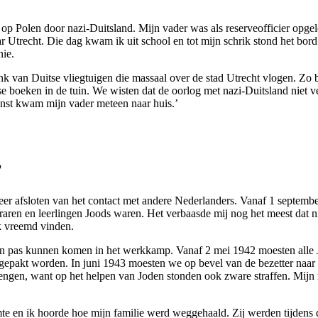
 Polen door nazi-Duitsland. Mijn vader was als reserveofficier opgele
recht. Die dag kwam ik uit school en tot mijn schrik stond het bord ‘
nie.
 van Duitse vliegtuigen die massaal over de stad Utrecht vlogen. Zo 
 boeken in de tuin. We wisten dat de oorlog met nazi-Duitsland niet v
ienst kwam mijn vader meteen naar huis.’
’
eer afsloten van het contact met andere Nederlanders. Vanaf 1 septemb
raren en leerlingen Joods waren. Het verbaasde mij nog het meest dat n
ik vreemd vinden.
an pas kunnen komen in het werkkamp. Vanaf 2 mei 1942 moesten alle J
gepakt worden. In juni 1943 moesten we op bevel van de bezetter naar
engen, want op het helpen van Joden stonden ook zware straffen. Mijn mo
mte en ik hoorde hoe mijn familie werd weggehaald. Zij werden tijdens 