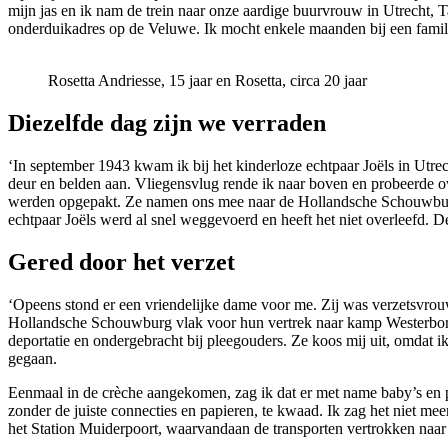
mijn jas en ik nam de trein naar onze aardige buurvrouw in Utrecht, Ta
onderduikadres op de Veluwe. Ik mocht enkele maanden bij een famili
Rosetta Andriesse, 15 jaar en Rosetta, circa 20 jaar
Diezelfde dag zijn we verraden
‘In september 1943 kwam ik bij het kinderloze echtpaar Joëls in Utrec
deur en belden aan. Vliegensvlug rende ik naar boven en probeerde ov
werden opgepakt. Ze namen ons mee naar de Hollandsche Schouwburg
echtpaar Joëls werd al snel weggevoerd en heeft het niet overleefd. De
Gered door het verzet
‘Opeens stond er een vriendelijke dame voor me. Zij was verzetsvro
Hollandsche Schouwburg vlak voor hun vertrek naar kamp Westerbork: “
deportatie en ondergebracht bij pleegouders. Ze koos mij uit, omdat ik 
gegaan.
Eenmaal in de crèche aangekomen, zag ik dat er met name baby’s en peu
zonder de juiste connecties en papieren, te kwaad. Ik zag het niet meer
het Station Muiderpoort, waarvandaan de transporten vertrokken naar 