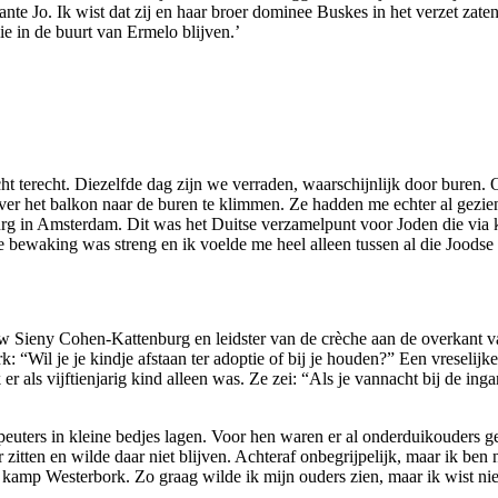
nte Jo. Ik wist dat zij en haar broer dominee Buskes in het verzet zate
e in de buurt van Ermelo blijven.’
ht terecht. Diezelfde dag zijn we verraden, waarschijnlijk door buren. 
er het balkon naar de buren te klimmen. Ze hadden me echter al gezien,
 in Amsterdam. Dit was het Duitse verzamelpunt voor Joden die via 
 bewaking was streng en ik voelde me heel alleen tussen al die Joodse f
uw Sieny Cohen-Kattenburg en leidster van de crèche aan de overkant
Wil je je kindje afstaan ter adoptie of bij je houden?” Een vreselijk
er als vijftienjarig kind alleen was. Ze zei: “Als je vannacht bij de in
ters in kleine bedjes lagen. Voor hen waren er al onderduikouders gereg
 zitten en wilde daar niet blijven. Achteraf onbegrijpelijk, maar ik ben 
kamp Westerbork. Zo graag wilde ik mijn ouders zien, maar ik wist nie