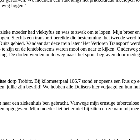
e weg liggen.’
dzieke moeder had vlektyfus en was te zwak om te lopen. Mijn broer e
ngen. Slechts één transport bereikte die bestemming, het tweede werd b
its gebied. Vandaar dat deze trein later ‘Het Verloren Transport’ wer
te zijn en de lentebloesems waren mooi om naar te kijken. Onderweg sto
itputting. De doden werden onderweg naast het spoor begraven door mede
tse dorp Tröbitz. Bij kilometerpaal 106.7 stond er opeens een Rus op e
, jullie zijn bevrijd! We hebben alle Duitsers hier verjaagd en hun hu
naar een ziekenhuis ben gebracht. Vanwege mijn ernstige tuberculose 
en opgegeven. Mijn moeder liet het er niet bij zitten en ze nam mij me