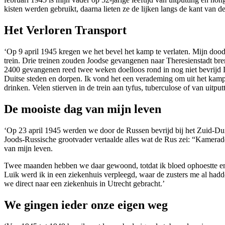
kisten werden gebruikt, daarna lieten ze de lijken langs de kant van d
Het Verloren Transport
‘Op 9 april 1945 kregen we het bevel het kamp te verlaten. Mijn doo
trein. Drie treinen zouden Joodse gevangenen naar Theresienstadt bre
2400 gevangenen reed twee weken doelloos rond in nog niet bevrijd Du
Duitse steden en dorpen. Ik vond het een verademing om uit het kamp 
drinken. Velen stierven in de trein aan tyfus, tuberculose of van u
De mooiste dag van mijn leven
‘Op 23 april 1945 werden we door de Russen bevrijd bij het Zuid-Dui
Joods-Russische grootvader vertaalde alles wat de Rus zei: “Kameraden
van mijn leven.
Twee maanden hebben we daar gewoond, totdat ik bloed ophoestte en 
Luik werd ik in een ziekenhuis verpleegd, waar de zusters me al hadd
we direct naar een ziekenhuis in Utrecht gebracht.’
We gingen ieder onze eigen weg