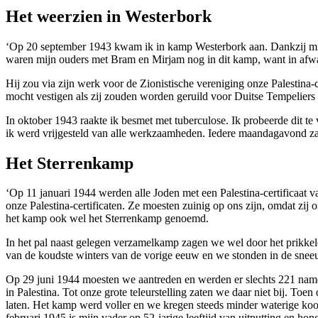
Het weerzien in Westerbork
‘Op 20 september 1943 kwam ik in kamp Westerbork aan. Dankzij mi
waren mijn ouders met Bram en Mirjam nog in dit kamp, want in afwacht
Hij zou via zijn werk voor de Zionistische vereniging onze Palestina-c
mocht vestigen als zij zouden worden geruild voor Duitse Tempelier
In oktober 1943 raakte ik besmet met tuberculose. Ik probeerde dit t
ik werd vrijgesteld van alle werkzaamheden. Iedere maandagavond z
Het Sterrenkamp
‘Op 11 januari 1944 werden alle Joden met een Palestina-certificaa
onze Palestina-certificaten. Ze moesten zuinig op ons zijn, omdat zi
het kamp ook wel het Sterrenkamp genoemd.
In het pal naast gelegen verzamelkamp zagen we wel door het prikk
van de koudste winters van de vorige eeuw en we stonden in de snee
Op 29 juni 1944 moesten we aantreden en werden er slechts 221 name
in Palestina. Tot onze grote teleurstelling zaten we daar niet bij. T
laten. Het kamp werd voller en we kregen steeds minder waterige ko
februari 1945 is mijn vader op 52-jarige leeftijd van uitputting en h