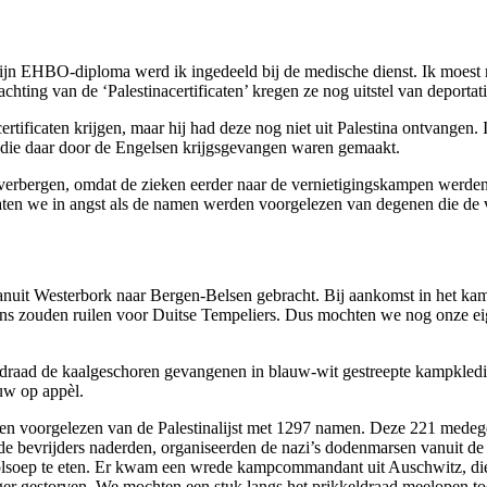
jn EHBO-diploma werd ik ingedeeld bij de medische dienst. Ik moest 
ing van de ‘Palestinacertificaten’ kregen ze nog uitstel van deportatie
ertificaten krijgen, maar hij had deze nog niet uit Palestina ontvangen.
s die daar door de Engelsen krijgsgevangen waren gemaakt.
e verbergen, omdat de zieken eerder naar de vernietigingskampen werden 
aten we in angst als de namen werden voorgelezen van degenen die de 
t vanuit Westerbork naar Bergen-Belsen gebracht. Bij aankomst in het
j ons zouden ruilen voor Duitse Tempeliers. Dus mochten we nog onze e
eldraad de kaalgeschoren gevangenen in blauw-wit gestreepte kampkled
uw op appèl.
n voorgelezen van de Palestinalijst met 1297 namen. Deze 221 medege
oen de bevrijders naderden, organiseerden de nazi’s dodenmarsen vanuit
olsoep te eten. Er kwam een wrede kampcommandant uit Auschwitz, die
onger gestorven. We mochten een stuk langs het prikkeldraad meelopen to