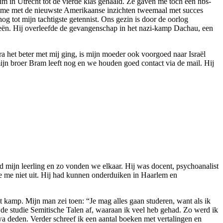
m in Utrecht tot de vierde klas gehaald. Ze gaven me toch een hbs-
die me met de nieuwste Amerikaanse inzichten tweemaal met succes
og tot mijn tachtigste getennist. Ons gezin is door de oorlog
neeën. Hij overleefde de gevangenschap in het nazi-kamp Dachau, een
a het beter met mij ging, is mijn moeder ook voorgoed naar Israël
mijn broer Bram leeft nog en we houden goed contact via de mail. Hij
d mijn leerling en zo vonden we elkaar. Hij was docent, psychoanalist
te me niet uit. Hij had kunnen onderduiken in Haarlem en
amp. Mijn man zei toen: “Je mag alles gaan studeren, want als ik
k de studie Semitische Talen af, waaraan ik veel heb gehad. Zo werd ik
a deden. Verder schreef ik een aantal boeken met vertalingen en