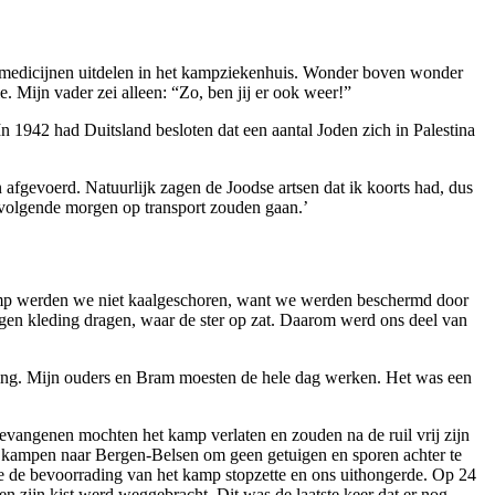
medicijnen uitdelen in het kampziekenhuis. Wonder boven wonder
. Mijn vader zei alleen: “Zo, ben jij er ook weer!”
 In 1942 had Duitsland besloten dat een aantal Joden zich in Palestina
afgevoerd. Natuurlijk zagen de Joodse artsen dat ik koorts had, dus
volgende morgen op transport zouden gaan.’
 kamp werden we niet kaalgeschoren, want we werden beschermd door
igen kleding dragen, waar de ster op zat. Daarom werd ons deel van
ing. Mijn ouders en Bram moesten de hele dag werken. Het was een
vangenen mochten het kamp verlaten en zouden na de ruil vrij zijn
 de kampen naar Bergen-Belsen om geen getuigen en sporen achter te
 de bevoorrading van het kamp stopzette en ons uithongerde. Op 24
en zijn kist werd weggebracht. Dit was de laatste keer dat er nog