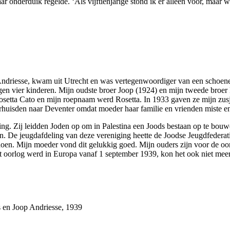
 onderduik regelde. ‘Als vijftienjarige stond ik er alleen voor, maar w
 Andriesse, kwam uit Utrecht en was vertegenwoordiger van een schoen
regen vier kinderen. Mijn oudste broer Joop (1924) en mijn tweede bro
etta Cato en mijn roepnaam werd Rosetta. In 1933 gaven ze mijn zusj
erhuisden naar Deventer omdat moeder haar familie en vrienden miste e
ng. Zij leidden Joden op om in Palestina een Joods bestaan op te bouw
 De jeugdafdeling van deze vereniging heette de Joodse Jeugdfederati
. Mijn moeder vond dit gelukkig goed. Mijn ouders zijn voor de oorlo
t oorlog werd in Europa vanaf 1 september 1939, kon het ook niet meer
 en Joop Andriesse, 1939