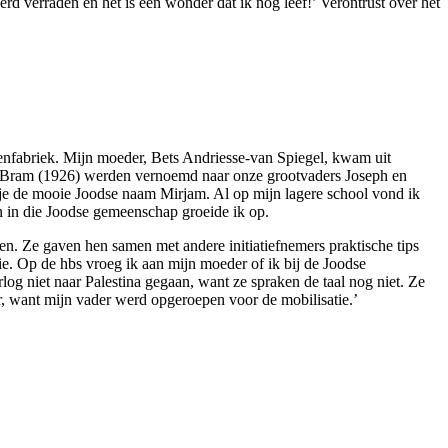
erd verraden en het is een wonder dat ik nog leef!’ Verontrust over het
enfabriek. Mijn moeder, Bets Andriesse-van Spiegel, kwam uit
er Bram (1926) werden vernoemd naar onze grootvaders Joseph en
e de mooie Joodse naam Mirjam. Al op mijn lagere school vond ik
n in die Joodse gemeenschap groeide ik op.
en. Ze gaven hen samen met andere initiatiefnemers praktische tips
e. Op de hbs vroeg ik aan mijn moeder of ik bij de Joodse
g niet naar Palestina gegaan, want ze spraken de taal nog niet. Ze
, want mijn vader werd opgeroepen voor de mobilisatie.’