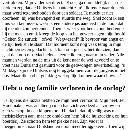
vertrokken. Mijn vader zei direct: “Koos, ga onmiddellijk naar de
kerk en zeg dat de Duitsers in aantocht zijn!” Ik rende naar de kerk,
maar werd tegengehouden door een soldaat. Ik mocht er niet
doorheen, hij was bewapend en stuurde me weg. Snel zocht ik een
huis van kennissen, waar ik een andere jas aandeed in de hoop dat
hij me niet zou herkennen. Toen ik weer voor hem stond herkende
hij me meteen en ik kreeg de loop van het geweer tegen mijn hoofd.
“Gehen Sie zurück!” ofwel “Wegwezen!” Ik bevroor van angst en
de tijd leek stil te staan. Dat moment komt nog vaak terug in mijn
nachtmerries en gedachten. Ik kan ook geen schietfilm zien, dan
gaat de knop om. Machteloos keerde ik terug naar mijn vader. Alle
mannen werden na de mis uit de kerk naar de wei gevoerd en te
voet naar Duitsland gestuurd voor de gedwongen tewerkstelling. ‘s
Middags zijn de Duitsers nog teruggekomen voor de jongens in het
bos. Maar die had ik gelukkig wel op tijd kunnen waarschuwen.’
Hebt u nog familie verloren in de oorlog?
‘Ja, tijdens die razzia hebben ze mijn neef vermoord. Mijn neef, Jeu
Hoeijmaker, was achttien jaar en had zich verkleed als vrouw en
zich verstopt in een kippenkooi. Hij dacht dat hij veilig was met
meisjeskleren aan, maar ze ontdekten hem bij de huiszoeking op hun
boerderij. Ze schoten hem ter plekke neer. Zijn vader is
meegenomen naar Duitsland en nooit meer teruggekeerd. Toen wij