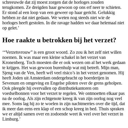
schreeuwde dat zij moest zorgen dat de horloges zouden
terugkomen. Ze dreigden haar gewoon op ons erf neer te schieten.
Er stond al een loop van een geweer op haar gericht. Gelukkig
hebben ze dat niet gedaan. We weten nog steeds niet wie de
horloges heeft gestolen. In die ravage hadden we daar helemaal niet
op gelet.’
Hoe raakte u betrokken bij het verzet?
‘“Verzetsvrouw” is een groot woord. Zo zou ik het zelf niet willen
noemen. Ik was maar een kleine schakel in het verzet van
Kronenberg. Toch moesten die er ook wezen om al het werk gedaan
te krijgen. Het was gewoon burenhulp wat mij betreft. Mijn man,
Sjeng van de Ven, heeft wél veel risico’s in het verzet genomen. Hij
heeft Joden uit Amsterdam ondergebracht op boerderijen in
Sevenum en omgeving en Engelse piloten over de grens geholpen.
Ook pleegde hij overvallen op distributiekantoren om
voedselbonnen voor het verzet te regelen. We ontmoetten elkaar pas
na de oorlog. Als zijn echtgenote kreeg ik van zijn oorlog nog veel
mee. Soms lag hij zo te woelen in zijn nachtmerries over die tijd, dat
ik meer dan eens een klap of een schop kreeg in bed. Thuis spraken
we er altijd samen over en zodoende weet ik veel over het verzet in
Limburg.’