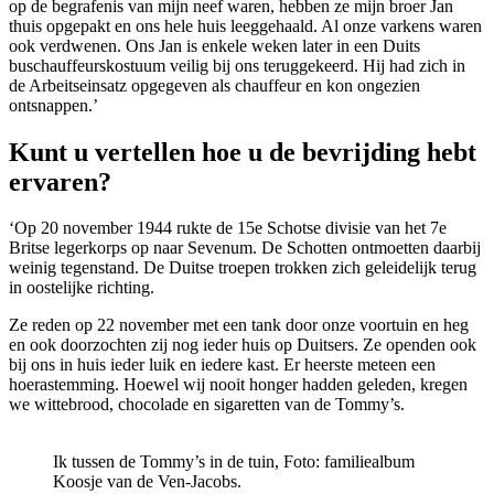
op de begrafenis van mijn neef waren, hebben ze mijn broer Jan
thuis opgepakt en ons hele huis leeggehaald. Al onze varkens waren
ook verdwenen. Ons Jan is enkele weken later in een Duits
buschauffeurskostuum veilig bij ons teruggekeerd. Hij had zich in
de Arbeitseinsatz opgegeven als chauffeur en kon ongezien
ontsnappen.’
Kunt u vertellen hoe u de bevrijding hebt
ervaren?
‘Op 20 november 1944 rukte de 15e Schotse divisie van het 7e
Britse legerkorps op naar Sevenum. De Schotten ontmoetten daarbij
weinig tegenstand. De Duitse troepen trokken zich geleidelijk terug
in oostelijke richting.
Ze reden op 22 november met een tank door onze voortuin en heg
en ook doorzochten zij nog ieder huis op Duitsers. Ze openden ook
bij ons in huis ieder luik en iedere kast. Er heerste meteen een
hoerastemming. Hoewel wij nooit honger hadden geleden, kregen
we wittebrood, chocolade en sigaretten van de Tommy’s.
Ik tussen de Tommy’s in de tuin, Foto: familiealbum
Koosje van de Ven-Jacobs.