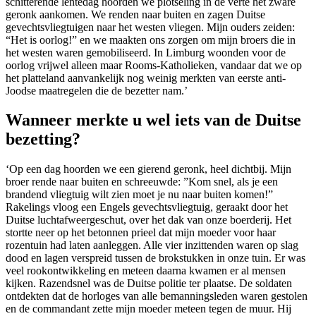
schitterende lentedag hoorden we plotseling in de verte het zware
geronk aankomen. We renden naar buiten en zagen Duitse
gevechtsvliegtuigen naar het westen vliegen. Mijn ouders zeiden:
“Het is oorlog!” en we maakten ons zorgen om mijn broers die in
het westen waren gemobiliseerd. In Limburg woonden voor de
oorlog vrijwel alleen maar Rooms-Katholieken, vandaar dat we op
het platteland aanvankelijk nog weinig merkten van eerste anti-
Joodse maatregelen die de bezetter nam.’
Wanneer merkte u wel iets van de Duitse
bezetting?
‘Op een dag hoorden we een gierend geronk, heel dichtbij. Mijn
broer rende naar buiten en schreeuwde: ”Kom snel, als je een
brandend vliegtuig wilt zien moet je nu naar buiten komen!”
Rakelings vloog een Engels gevechtsvliegtuig, geraakt door het
Duitse luchtafweergeschut, over het dak van onze boerderij. Het
stortte neer op het betonnen prieel dat mijn moeder voor haar
rozentuin had laten aanleggen. Alle vier inzittenden waren op slag
dood en lagen verspreid tussen de brokstukken in onze tuin. Er was
veel rookontwikkeling en meteen daarna kwamen er al mensen
kijken. Razendsnel was de Duitse politie ter plaatse. De soldaten
ontdekten dat de horloges van alle bemanningsleden waren gestolen
en de commandant zette mijn moeder meteen tegen de muur. Hij