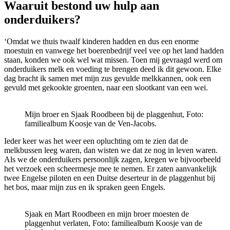
Waaruit bestond uw hulp aan
onderduikers?
‘Omdat we thuis twaalf kinderen hadden en dus een enorme
moestuin en vanwege het boerenbedrijf veel vee op het land hadden
staan, konden we ook wel wat missen. Toen mij gevraagd werd om
onderduikers melk en voeding te brengen deed ik dit gewoon. Elke
dag bracht ik samen met mijn zus gevulde melkkannen, ook een
gevuld met gekookte groenten, naar een slootkant van een wei.
Mijn broer en Sjaak Roodbeen bij de plaggenhut, Foto:
familiealbum Koosje van de Ven-Jacobs.
Ieder keer was het weer een opluchting om te zien dat de
melkbussen leeg waren, dan wisten we dat ze nog in leven waren.
Als we de onderduikers persoonlijk zagen, kregen we bijvoorbeeld
het verzoek een scheermesje mee te nemen. Er zaten aanvankelijk
twee Engelse piloten en een Duitse deserteur in de plaggenhut bij
het bos, maar mijn zus en ik spraken geen Engels.
Sjaak en Mart Roodbeen en mijn broer moesten de
plaggenhut verlaten, Foto: familiealbum Koosje van de