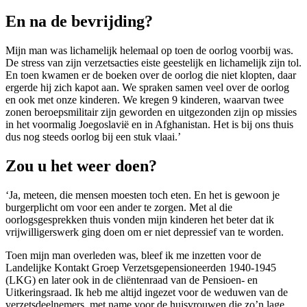
En na de bevrijding?
Mijn man was lichamelijk helemaal op toen de oorlog voorbij was.
De stress van zijn verzetsacties eiste geestelijk en lichamelijk zijn tol.
En toen kwamen er de boeken over de oorlog die niet klopten, daar
ergerde hij zich kapot aan. We spraken samen veel over de oorlog
en ook met onze kinderen. We kregen 9 kinderen, waarvan twee
zonen beroepsmilitair zijn geworden en uitgezonden zijn op missies
in het voormalig Joegoslavië en in Afghanistan. Het is bij ons thuis
dus nog steeds oorlog bij een stuk vlaai.’
Zou u het weer doen?
‘Ja, meteen, die mensen moesten toch eten. En het is gewoon je
burgerplicht om voor een ander te zorgen. Met al die
oorlogsgesprekken thuis vonden mijn kinderen het beter dat ik
vrijwilligerswerk ging doen om er niet depressief van te worden.
Toen mijn man overleden was, bleef ik me inzetten voor de
Landelijke Kontakt Groep Verzetsgepensioneerden 1940-1945
(LKG) en later ook in de cliëntenraad van de Pensioen- en
Uitkeringsraad. Ik heb me altijd ingezet voor de weduwen van de
verzetsdeelnemers, met name voor de huisvrouwen die zo’n lage