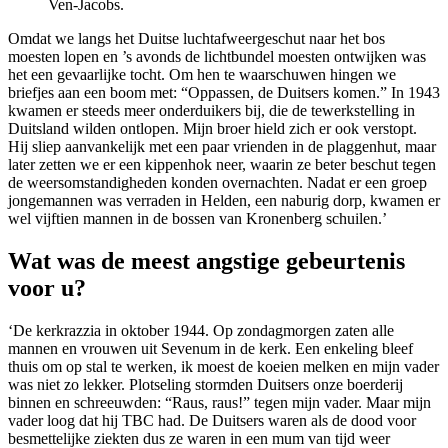
Ven-Jacobs.
Omdat we langs het Duitse luchtafweergeschut naar het bos
moesten lopen en ’s avonds de lichtbundel moesten ontwijken was
het een gevaarlijke tocht. Om hen te waarschuwen hingen we
briefjes aan een boom met: “Oppassen, de Duitsers komen.” In 1943
kwamen er steeds meer onderduikers bij, die de tewerkstelling in
Duitsland wilden ontlopen. Mijn broer hield zich er ook verstopt.
Hij sliep aanvankelijk met een paar vrienden in de plaggenhut, maar
later zetten we er een kippenhok neer, waarin ze beter beschut tegen
de weersomstandigheden konden overnachten. Nadat er een groep
jongemannen was verraden in Helden, een naburig dorp, kwamen er
wel vijftien mannen in de bossen van Kronenberg schuilen.’
Wat was de meest angstige gebeurtenis
voor u?
‘De kerkrazzia in oktober 1944. Op zondagmorgen zaten alle
mannen en vrouwen uit Sevenum in de kerk. Een enkeling bleef
thuis om op stal te werken, ik moest de koeien melken en mijn vader
was niet zo lekker. Plotseling stormden Duitsers onze boerderij
binnen en schreeuwden: “Raus, raus!” tegen mijn vader. Maar mijn
vader loog dat hij TBC had. De Duitsers waren als de dood voor
besmettelijke ziekten dus ze waren in een mum van tijd weer