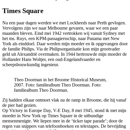
Times Square
Na een paar dagen werden we met Lockheeds naar Perth gevlogen.
Vervolgens zijn we naar Melbourne gevaren, waar we een paar
maanden bleven. Eind mei 1942 vertrokken wij vanuit Sydney met
het ms. Ruys, een KPM-passagiersschip, naar Panama met New
York als einddoel. Daar werden mijn moeder en ik opgevangen door
de familie Philips. Via de Philipsorganisatie kon mijn grootvader
geld uit Alexandrië overmaken. In 1944 hertrouwde mijn moeder de
Hollander Hans Woltjer, een oud-Engelandvaarder en
scheepsbouwkundig ingenieur.
Theo Doorman in het Broome Historical Museum,
2007. Foto: familiealbum Theo Doorman.
Foto:
familiealbum Theo Doorman.
Zij hadden elkaar ontmoet vlak na de ramp in Broome, die hij vanaf
de pier had gezien.
Op Victory in Europe Day, V-E Day, 8 mei 1945, stond ik met mijn
moeder in New York op Times Square in de uitbundige
mensenmenigte. We liepen mee in de ‘ticker tape parade’; door de
regen van snippers van telefoonboeken en telextapes. De bevrijding