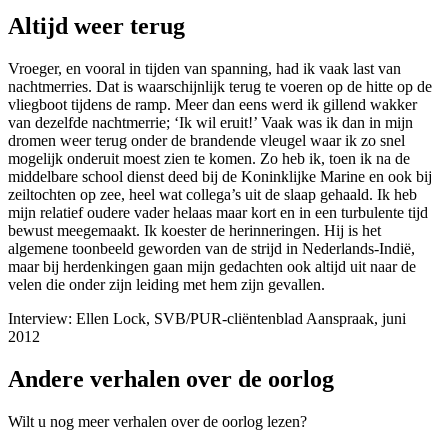
Altijd weer terug
Vroeger, en vooral in tijden van spanning, had ik vaak last van
nachtmerries. Dat is waarschijnlijk terug te voeren op de hitte op de
vliegboot tijdens de ramp. Meer dan eens werd ik gillend wakker
van dezelfde nachtmerrie; ‘Ik wil eruit!’ Vaak was ik dan in mijn
dromen weer terug onder de brandende vleugel waar ik zo snel
mogelijk onderuit moest zien te komen. Zo heb ik, toen ik na de
middelbare school dienst deed bij de Koninklijke Marine en ook bij
zeiltochten op zee, heel wat collega’s uit de slaap gehaald. Ik heb
mijn relatief oudere vader helaas maar kort en in een turbulente tijd
bewust meegemaakt. Ik koester de herinneringen. Hij is het
algemene toonbeeld geworden van de strijd in Nederlands-Indië,
maar bij herdenkingen gaan mijn gedachten ook altijd uit naar de
velen die onder zijn leiding met hem zijn gevallen.
Interview: Ellen Lock, SVB/PUR-cliëntenblad Aanspraak, juni
2012
Andere verhalen over de oorlog
Wilt u nog meer verhalen over de oorlog lezen?