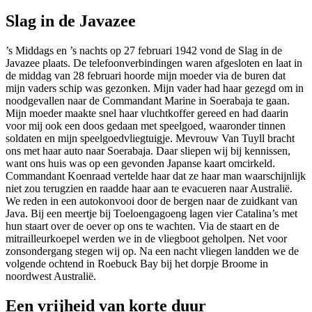
Slag in de Javazee
’s Middags en ’s nachts op 27 februari 1942 vond de Slag in de
Javazee plaats. De telefoonverbindingen waren afgesloten en laat in
de middag van 28 februari hoorde mijn moeder via de buren dat
mijn vaders schip was gezonken. Mijn vader had haar gezegd om in
noodgevallen naar de Commandant Marine in Soerabaja te gaan.
Mijn moeder maakte snel haar vluchtkoffer gereed en had daarin
voor mij ook een doos gedaan met speelgoed, waaronder tinnen
soldaten en mijn speelgoedvliegtuigje. Mevrouw Van Tuyll bracht
ons met haar auto naar Soerabaja. Daar sliepen wij bij kennissen,
want ons huis was op een gevonden Japanse kaart omcirkeld.
Commandant Koenraad vertelde haar dat ze haar man waarschijnlijk
niet zou terugzien en raadde haar aan te evacueren naar Australië.
We reden in een autokonvooi door de bergen naar de zuidkant van
Java. Bij een meertje bij Toeloengagoeng lagen vier Catalina’s met
hun staart over de oever op ons te wachten. Via de staart en de
mitrailleurkoepel werden we in de vliegboot geholpen. Net voor
zonsondergang stegen wij op. Na een nacht vliegen landden we de
volgende ochtend in Roebuck Bay bij het dorpje Broome in
noordwest Australië.
Een vrijheid van korte duur