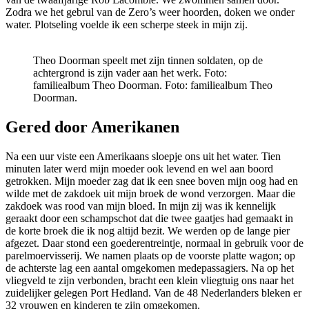
Zodra we het gebrul van de Zero’s weer hoorden, doken we onder
water. Plotseling voelde ik een scherpe steek in mijn zij.
Theo Doorman speelt met zijn tinnen soldaten, op de
achtergrond is zijn vader aan het werk. Foto:
familiealbum Theo Doorman.
Foto: familiealbum Theo
Doorman.
Gered door Amerikanen
Na een uur viste een Amerikaans sloepje ons uit het water. Tien
minuten later werd mijn moeder ook levend en wel aan boord
getrokken. Mijn moeder zag dat ik een snee boven mijn oog had en
wilde met de zakdoek uit mijn broek de wond verzorgen. Maar die
zakdoek was rood van mijn bloed. In mijn zij was ik kennelijk
geraakt door een schampschot dat die twee gaatjes had gemaakt in
de korte broek die ik nog altijd bezit. We werden op de lange pier
afgezet. Daar stond een goederentreintje, normaal in gebruik voor de
parelmoervisserij. We namen plaats op de voorste platte wagon; op
de achterste lag een aantal omgekomen medepassagiers. Na op het
vliegveld te zijn verbonden, bracht een klein vliegtuig ons naar het
zuidelijker gelegen Port Hedland. Van de 48 Nederlanders bleken er
32 vrouwen en kinderen te zijn omgekomen.