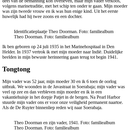
deel van de bemanning kon overleven, maar mijn vader verkoos,
volgens marinetraditie, met het schip ten onder te gaan. Mijn moeder
was zijn tweede vrouw en ik was hun enige kind. Uit het eerste
huwelijk had hij twee zoons en een dochter.
Identificatieplaatje Theo Doorman. Foto: familiealbum
Theo Doorman.
Foto: familiealbum
Ik ben geboren op 24 juli 1935 in het Marinehospitaal in Den
Helder. In 1937 vertrok ik met mijn moeder naar Indië. Duidelijke
beelden in mijn bewuste herinnering gaan terug tot begin 1941.
Tongtong
Mijn vader was 52 jaar, mijn moeder 30 en ik 6 toen de oorlog
uitbrak. We woonden in de Javastraat in Soerabaja; mijn vader was
veel op zee en dan verbleven mijn moeder en ik in een
vakantiehuisje in het dorpje Patjet in de bergen. Na Pearl Harbor
stuurde mijn vader ons er voor onze veiligheid permanent naartoe.
Als de De Ruyter binnenliep reden wij naar Soerabaja.
Theo Doorman en zijn vader, 1941. Foto: familiealbum
Theo Doorman.
Foto: familiealbum