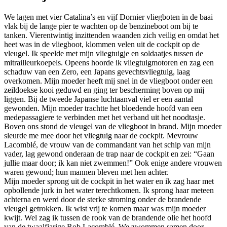
We lagen met vier Catalina’s en vijf Dornier vliegboten in de baai
vlak bij de lange pier te wachten op de benzineboot om bij te
tanken. Vierentwintig inzittenden waanden zich veilig en omdat het
heet was in de vliegboot, klommen velen uit de cockpit op de
vleugel. Ik speelde met mijn vliegtuigje en soldaatjes tussen de
mitrailleurkoepels. Opeens hoorde ik vliegtuigmotoren en zag een
schaduw van een Zero, een Japans gevechtsvliegtuig, laag
overkomen. Mijn moeder heeft mij snel in de vliegboot onder een
zeildoekse kooi geduwd en ging ter bescherming boven op mij
liggen. Bij de tweede Japanse luchtaanval viel er een aantal
gewonden. Mijn moeder trachtte het bloedende hoofd van een
medepassagiere te verbinden met het verband uit het noodtasje.
Boven ons stond de vleugel van de vliegboot in brand. Mijn moeder
sleurde me mee door het vliegtuig naar de cockpit. Mevrouw
Lacomblé, de vrouw van de commandant van het schip van mijn
vader, lag gewond onderaan de trap naar de cockpit en zei: “Gaan
jullie maar door; ik kan niet zwemmen!” Ook enige andere vrouwen
waren gewond; hun mannen bleven met hen achter.
Mijn moeder sprong uit de cockpit in het water en ik zag haar met
opbollende jurk in het water terechtkomen. Ik sprong haar meteen
achterna en werd door de sterke stroming onder de brandende
vleugel getrokken. Ik wist vrij te komen maar was mijn moeder
kwijt. Wel zag ik tussen de rook van de brandende olie het hoofd
van de twaalfjarige Rob Lacomblé. We zwommen samen door.