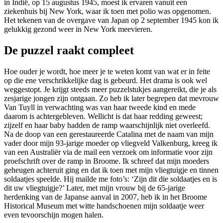
in Indië, op 15 augustus 1945, moest ik ervaren vanuit een
ziekenhuis bij New York, waar ik toen met polio was opgenomen.
Het tekenen van de overgave van Japan op 2 september 1945 kon ik
gelukkig gezond weer in New York meevieren.
De puzzel raakt compleet
Hoe ouder je wordt, hoe meer je te weten komt van wat er in feite
op die ene verschrikkelijke dag is gebeurd. Het drama is ook wel
weggestopt. Je krijgt steeds meer puzzelstukjes aangereikt, die je als
zesjarige jongen zijn ontgaan. Zo heb ik later begrepen dat mevrouw
Van Tuyll in verwachting was van haar tweede kind en mede
daarom is achtergebleven. Wellicht is dat haar redding geweest;
zijzelf en haar baby hadden de ramp waarschijnlijk niet overleefd.
Na de doop van een gerestaureerde Catalina met de naam van mijn
vader door mijn 93-jarige moeder op vliegveld Valkenburg, kreeg ik
van een Australiër via de mail een verzoek om informatie voor zijn
proefschrift over de ramp in Broome. Ik schreef dat mijn moeders
geheugen achteruit ging en dat ik toen met mijn vliegtuigje en tinnen
soldaatjes speelde. Hij mailde me foto’s: ‘Zijn dit die soldaatjes en is
dit uw vliegtuigje?’ Later, met mijn vrouw bij de 65-jarige
herdenking van de Japanse aanval in 2007, heb ik in het Broome
Historical Museum met witte handschoenen mijn soldaatje weer
even tevoorschijn mogen halen.