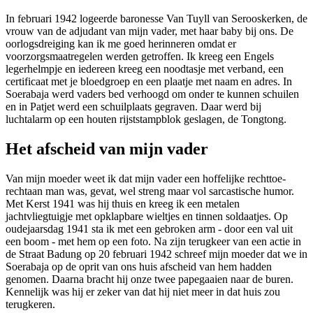
In februari 1942 logeerde baronesse Van Tuyll van Serooskerken, de
vrouw van de adjudant van mijn vader, met haar baby bij ons. De
oorlogsdreiging kan ik me goed herinneren omdat er
voorzorgsmaatregelen werden getroffen. Ik kreeg een Engels
legerhelmpje en iedereen kreeg een noodtasje met verband, een
certificaat met je bloedgroep en een plaatje met naam en adres. In
Soerabaja werd vaders bed verhoogd om onder te kunnen schuilen
en in Patjet werd een schuilplaats gegraven. Daar werd bij
luchtalarm op een houten rijststampblok geslagen, de Tongtong.
Het afscheid van mijn vader
Van mijn moeder weet ik dat mijn vader een hoffelijke rechttoe-
rechtaan man was, gevat, wel streng maar vol sarcastische humor.
Met Kerst 1941 was hij thuis en kreeg ik een metalen
jachtvliegtuigje met opklapbare wieltjes en tinnen soldaatjes. Op
oudejaarsdag 1941 sta ik met een gebroken arm - door een val uit
een boom - met hem op een foto. Na zijn terugkeer van een actie in
de Straat Badung op 20 februari 1942 schreef mijn moeder dat we in
Soerabaja op de oprit van ons huis afscheid van hem hadden
genomen. Daarna bracht hij onze twee papegaaien naar de buren.
Kennelijk was hij er zeker van dat hij niet meer in dat huis zou
terugkeren.