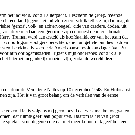
herm het individu, vond Lauterpacht. Bescherm de groep, meende
n in een land jegens het individu zo verschrikkelijk zijn, dan mag de
ekse ‘genos’, volk, en achtervoegsel -cide van caedere, doden, uit
d, zou deze misdaad een genocide zijn en moest de internationale
 Harry Truman werd aangesteld als hoofdaanklager van het team dat
nazi-oorlogsmisdadigers berechten, die hun gehele families hadden
agers en Lemkin adviseerde de Amerikaanse hoofdaanklager. Van 20
 voor hun oorlogsmisdaden. Tijdens mijn onderzoek vond ik alle
et internet toegankelijk moeten zijn, zodat de wereld deze
nomen door de Verenigde Naties op 10 december 1948. En Holocaust
en zijn. Het is van groot belang om de verhalen van de eerste
 te geven. Het is volgens mij geen toeval dat we - met het wegvallen
omen, dat ruimte geeft aan populisten. Daarom is het van groot
om te spreken voor degenen die dat niet meer kunnen. Ik geef hen een