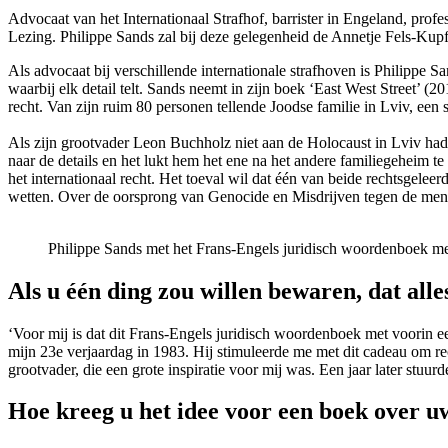
Advocaat van het Internationaal Strafhof, barrister in Engeland, prof
Lezing. Philippe Sands zal bij deze gelegenheid de Annetje Fels-Kup
Als advocaat bij verschillende internationale strafhoven is Philippe
waarbij elk detail telt. Sands neemt in zijn boek ‘East West Street’ (
recht. Van zijn ruim 80 personen tellende Joodse familie in Lviv, een 
Als zijn grootvader Leon Buchholz niet aan de Holocaust in Lviv ha
naar de details en het lukt hem het ene na het andere familiegeheim t
het internationaal recht. Het toeval wil dat één van beide rechtsgeleer
wetten. Over de oorsprong van Genocide en Misdrijven tegen de mens
Philippe Sands met het Frans-Engels juridisch woordenboek m
Als u één ding zou willen bewaren, dat alles
‘Voor mij is dat dit Frans-Engels juridisch woordenboek met voorin 
mijn 23e verjaardag in 1983. Hij stimuleerde me met dit cadeau om rec
grootvader, die een grote inspiratie voor mij was. Een jaar later stuurd
Hoe kreeg u het idee voor een boek over u