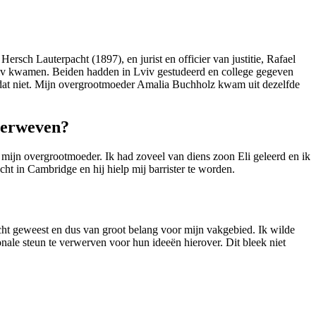
ersch Lauterpacht (1897), en jurist en officier van justitie, Rafael
viv kwamen. Beiden hadden in Lviv gestudeerd en college gegeven
n dat niet. Mijn overgrootmoeder Amalia Buchholz kwam uit dezelfde
 verweven?
s mijn overgrootmoeder. Ik had zoveel van diens zoon Eli geleerd en ik
ht in Cambridge en hij hielp mij barrister te worden.
echt geweest en dus van groot belang voor mijn vakgebied. Ik wilde
ale steun te verwerven voor hun ideeën hierover. Dit bleek niet