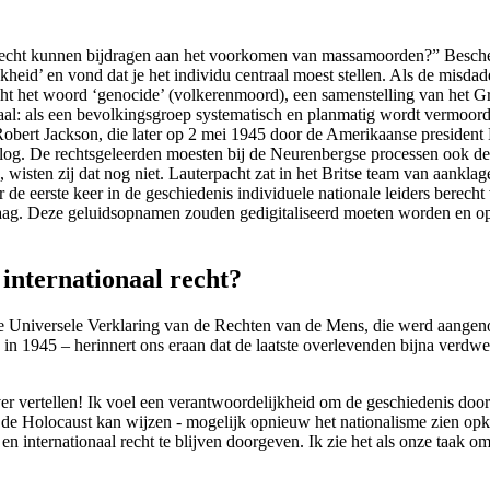
al recht kunnen bijdragen aan het voorkomen van massamoorden?” Besc
heid’ en vond dat je het individu centraal moest stellen. Als de misdade
t het woord ‘genocide’ (volkerenmoord), een samenstelling van het Gri
entraal: als een bevolkingsgroep systematisch en planmatig wordt vermoor
obert Jackson, die later op 2 mei 1945 door de Amerikaanse president
og. De rechtsgeleerden moesten bij de Neurenbergse processen ook de 
wisten zij dat nog niet. Lauterpacht zat in het Britse team van aankl
e eerste keer in de geschiedenis individuele nationale leiders berecht
ag. Deze geluidsopnamen zouden gedigitaliseerd moeten worden en op h
 internationaal recht?
e Universele Verklaring van de Rechten van de Mens, die werd aange
 1945 – herinnert ons eraan dat de laatste overlevenden bijna verdwen
er vertellen! Ik voel een verantwoordelijkheid om de geschiedenis door
n de Holocaust kan wijzen - mogelijk opnieuw het nationalisme zien opk
en internationaal recht te blijven doorgeven. Ik zie het als onze taak 