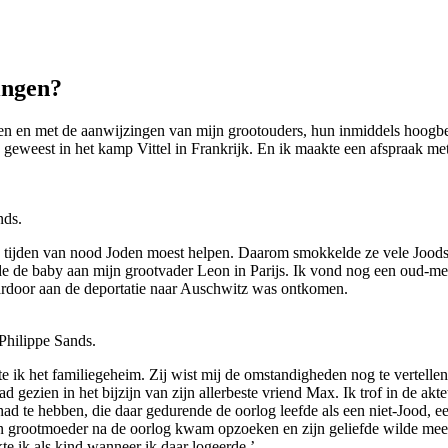
ingen?
en en met de aanwijzingen van mijn grootouders, hun inmiddels hoogbej
as geweest in het kamp Vittel in Frankrijk. En ik maakte een afspraak 
nds.
e in tijden van nood Joden moest helpen. Daarom smokkelde ze vele Jood
de de baby aan mijn grootvader Leon in Parijs. Ik vond nog een oud-med
ardoor aan de deportatie naar Auschwitz was ontkomen.
Philippe Sands.
ekte ik het familiegeheim. Zij wist mij de omstandigheden nog te verte
ad gezien in het bijzijn van zijn allerbeste vriend Max. Ik trof in de a
d te hebben, die daar gedurende de oorlog leefde als een niet-Jood, 
 mijn grootmoeder na de oorlog kwam opzoeken en zijn geliefde wilde m
e ik als kind wanneer ik daar logeerde.’