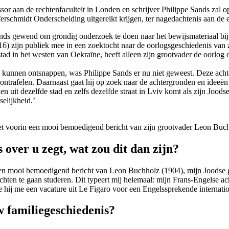
essor aan de rechtenfaculteit in Londen en schrijver Philippe Sands zal
ferschmidt Onderscheiding uitgereikt krijgen, ter nagedachtenis aan de
 Sands gewend om grondig onderzoek te doen naar het bewijsmateriaal b
2016) zijn publiek mee in een zoektocht naar de oorlogsgeschiedenis van 
stad in het westen van Oekraïne, heeft alleen zijn grootvader de oorlog 
d kunnen ontsnappen, was Philippe Sands er nu niet geweest. Deze ac
e ontrafelen. Daarnaast gaat hij op zoek naar de achtergronden en ideeë
den uit dezelfde stad en zelfs dezelfde straat in Lviv komt als zijn Jood
elijkheid.’
et voorin een mooi bemoedigend bericht van zijn grootvader Leon Buc
 over u zegt, wat zou dit dan zijn?
een mooi bemoedigend bericht van Leon Buchholz (1904), mijn Joodse g
hten te gaan studeren. Dit typeert mij helemaal: mijn Frans-Engelse ach
e hij me een vacature uit Le Figaro voor een Engelssprekende internationa
w familiegeschiedenis?