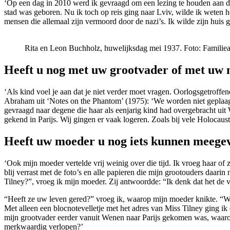
‘Op een dag in 2010 werd ik gevraagd om een lezing te houden aan de
stad was geboren. Nu ik toch op reis ging naar Lviv, wilde ik weten
mensen die allemaal zijn vermoord door de nazi’s. Ik wilde zijn huis 
Rita en Leon Buchholz, huwelijksdag mei 1937. Foto: Familie
Heeft u nog met uw grootvader of met uw 
‘Als kind voel je aan dat je niet verder moet vragen. Oorlogsgetroffe
Abraham uit ‘Notes on the Phantom’ (1975): ‘We worden niet geplaagd
gevraagd naar degene die haar als eenjarig kind had overgebracht uit 
gekend in Parijs. Wij gingen er vaak logeren. Zoals bij vele Holocaus
Heeft uw moeder u nog iets kunnen meegev
‘Ook mijn moeder vertelde vrij weinig over die tijd. Ik vroeg haar o
blij verrast met de foto’s en alle papieren die mijn grootouders daar
Tilney?”, vroeg ik mijn moeder. Zij antwoordde: “Ik denk dat het de 
“Heeft ze uw leven gered?” vroeg ik, waarop mijn moeder knikte. “
Met alleen een blocnotevelletje met het adres van Miss Tilney ging i
mijn grootvader eerder vanuit Wenen naar Parijs gekomen was, waaro
merkwaardig verlopen?’