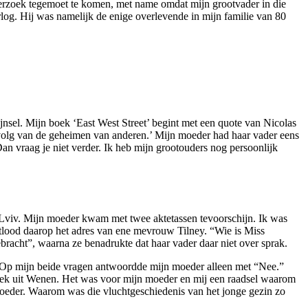
 verzoek tegemoet te komen, met name omdat mijn grootvader in die
log. Hij was namelijk de enige overlevende in mijn familie van 80
ijnsel. Mijn boek ‘East West Street’ begint met een quote van Nicolas
evolg van de geheimen van anderen.’ Mijn moeder had haar vader eens
an vraag je niet verder. Ik heb mijn grootouders nog persoonlijk
n Lviv. Mijn moeder kwam met twee aktetassen tevoorschijn. Ik was
potlood daarop het adres van ene mevrouw Tilney. “Wie is Miss
racht”, waarna ze benadrukte dat haar vader daar niet over sprak.
 Op mijn beide vragen antwoordde mijn moeder alleen met “Nee.”
rtrek uit Wenen. Het was voor mijn moeder en mij een raadsel waarom
oeder. Waarom was die vluchtgeschiedenis van het jonge gezin zo