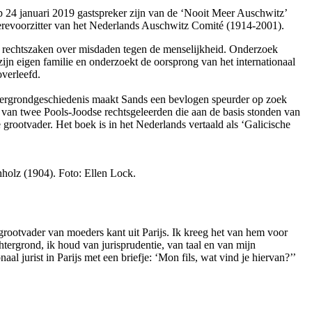
 op 24 januari 2019 gastspreker zijn van de ‘Nooit Meer Auschwitz’
 erevoorzitter van het Nederlands Auschwitz Comité (1914-2001).
ij rechtszaken over misdaden tegen de menselijkheid. Onderzoek
zijn eigen familie en onderzoekt de oorsprong van het internationaal
overleefd.
htergrondgeschiedenis maakt Sands een bevlogen speurder op zoek
n van twee Pools-Joodse rechtsgeleerden die aan de basis stonden van
se grootvader. Het boek is in het Nederlands vertaald als ‘Galicische
hholz (1904).
Foto: Ellen Lock.
rootvader van moeders kant uit Parijs. Ik kreeg het van hem voor
tergrond, ik houd van jurisprudentie, van taal en van mijn
al jurist in Parijs met een briefje: ‘Mon fils, wat vind je hiervan?’’