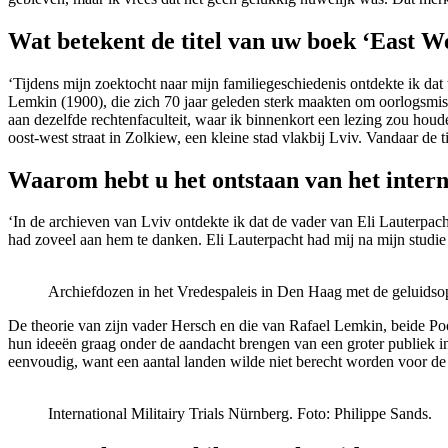
Wat betekent de titel van uw boek ‘East We
‘Tijdens mijn zoektocht naar mijn familiegeschiedenis ontdekte ik dat 
Lemkin (1900), die zich 70 jaar geleden sterk maakten om oorlogsmi
aan dezelfde rechtenfaculteit, waar ik binnenkort een lezing zou ho
oost-west straat in Zolkiew, een kleine stad vlakbij Lviv. Vandaar de t
Waarom hebt u het ontstaan van het intern
‘In de archieven van Lviv ontdekte ik dat de vader van Eli Lauterpach
had zoveel aan hem te danken. Eli Lauterpacht had mij na mijn studie
Archiefdozen in het Vredespaleis in Den Haag met de geluids
De theorie van zijn vader Hersch en die van Rafael Lemkin, beide Pool
hun ideeën graag onder de aandacht brengen van een groter publiek in
eenvoudig, want een aantal landen wilde niet berecht worden voor de
International Militairy Trials Nürnberg. Foto: Philippe Sands.