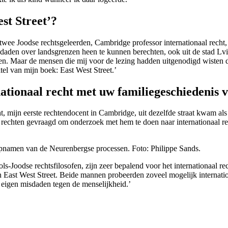
st Street’?
twee Joodse rechtsgeleerden, Cambridge professor internationaal recht, H
sdaden over landsgrenzen heen te kunnen berechten, ook uit de stad L
uden. Maar de mensen die mij voor de lezing hadden uitgenodigd wiste
itel van mijn boek: East West Street.’
ationaal recht met uw familiegeschiedenis
t, mijn eerste rechtendocent in Cambridge, uit dezelfde straat kwam al
 rechten gevraagd om onderzoek met hem te doen naar internationaal rec
opnamen van de Neurenbergse processen. Foto: Philippe Sands.
s-Joodse rechtsfilosofen, zijn zeer bepalend voor het internationaal r
 East West Street. Beide mannen probeerden zoveel mogelijk internation
 eigen misdaden tegen de menselijkheid.’