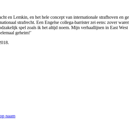
ht en Lemkin, en het hele concept van internationale strafhoven en gere
tionaal strafrecht. Een Engelse collega-barrister zei eens: zover ware
odzakelijk spel zoals ik het altijd noem. Mijn verhaallijnen in East Wes
 helemaal geheim!’
2018.
 op naam