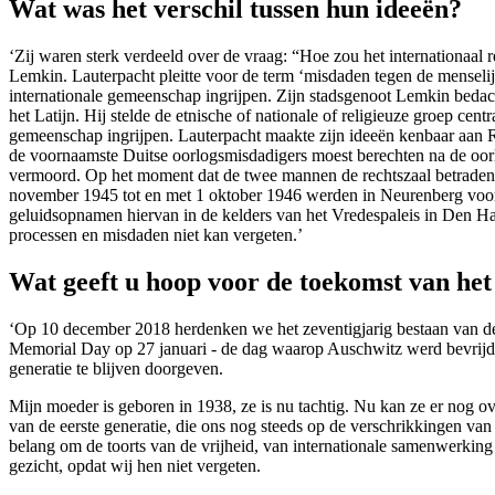
Wat was het verschil tussen hun ideeën?
‘Zij waren sterk verdeeld over de vraag: “Hoe zou het internationa
Lemkin. Lauterpacht pleitte voor de term ‘misdaden tegen de menselijk
internationale gemeenschap ingrijpen. Zijn stadsgenoot Lemkin bedach
het Latijn. Hij stelde de etnische of nationale of religieuze groep c
gemeenschap ingrijpen. Lauterpacht maakte zijn ideeën kenbaar aan R
de voornaamste Duitse oorlogsmisdadigers moest berechten na de oorl
vermoord. Op het moment dat de twee mannen de rechtszaal betraden, 
november 1945 tot en met 1 oktober 1946 werden in Neurenberg voor d
geluidsopnamen hiervan in de kelders van het Vredespaleis in Den Ha
processen en misdaden niet kan vergeten.’
Wat geeft u hoop voor de toekomst van het
‘Op 10 december 2018 herdenken we het zeventigjarig bestaan van d
Memorial Day op 27 januari - de dag waarop Auschwitz werd bevrijd in
generatie te blijven doorgeven.
Mijn moeder is geboren in 1938, ze is nu tachtig. Nu kan ze er nog ov
van de eerste generatie, die ons nog steeds op de verschrikkingen va
belang om de toorts van de vrijheid, van internationale samenwerking 
gezicht, opdat wij hen niet vergeten.