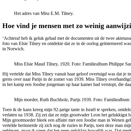
Het adres van Miss E.M. Tilney.
Hoe vind je mensen met zo weinig aanwijz
‘Achteraf heb ik geluk gehad met de documenten uit de twee aktetass
foto van Elsie Tilney en ontdekte dat ze in de oorlog geïnterneerd w
in Norwich.
Miss Elsie Maud Tilney, 1920. Foto: Familiealbum Philippe Sa
Hij vertelde dat Miss Tilney vanuit haar geloof overtuigd was dat j
grens over naar Parijs in de zomer van 1939. Miss Tilney overhandig
in het kamp een Joodse jongeman op haar kamer had verstopt, die da
Mijn moeder, Ruth Buchholz, Parijs 1939. Foto: Familiealbum 
Toen ik de kans kreeg mijn 92-jarige tante in Israël te spreken, ontd
verlaten na 1938. Zij zei dat ze mijn grootvader Leon het gelukkigst h
Mijn grootmoeder bleek een affaire met een Joodse man in Wenen geha
vertelde herinnerde zij zich nog de ruzies in Parijs, toen deze man
gebleven, maar ik vrees dat het geen gelukkig huwelijk was. Dat merkt