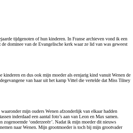
aarde tijdgenoten of hun kinderen. In Franse archieven vond ik een
met de dominee van de Evangelische kerk waar ze lid van was geweest
se kinderen en dus ook mijn moeder als eenjarig kind vanuit Wenen de
egevangene van haar uit het kamp Vittel die vertelde dat Miss Tilney
llen waaronder mijn ouders Wenen afzonderlijk van elkaar hadden
ktetassen inderdaad een aantal foto’s aan van Leon en Max samen.
een zogenoemde ‘onderzeeër’. Nadat ik mijn moeder dit nieuws
eenemen naar Wenen. Mijn grootmoeder is toch bij mijn grootvader