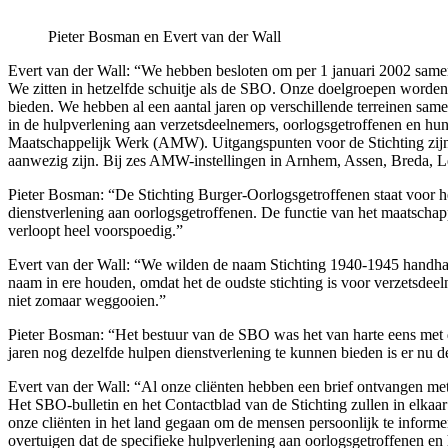
Pieter Bosman en Evert van der Wall
Evert van der Wall: “We hebben besloten om per 1 januari 2002 same
We zitten in hetzelfde schuitje als de SBO. Onze doelgroepen worden 
bieden. We hebben al een aantal jaren op verschillende terreinen same
in de hulpverlening aan verzetsdeelnemers, oorlogsgetroffenen en hu
Maatschappelijk Werk (AMW). Uitgangspunten voor de Stichting zijn 
aanwezig zijn. Bij zes AMW-instellingen in Arnhem, Assen, Breda, Le
Pieter Bosman: “De Stichting Burger-Oorlogsgetroffenen staat voor he
dienstverlening aan oorlogsgetroffenen. De functie van het maatsch
verloopt heel voorspoedig.”
Evert van der Wall: “We wilden de naam Stichting 1940-1945 handhav
naam in ere houden, omdat het de oudste stichting is voor verzetsdeel
niet zomaar weggooien.”
Pieter Bosman: “Het bestuur van de SBO was het van harte eens met 
jaren nog dezelfde hulpen dienstverlening te kunnen bieden is er nu d
Evert van der Wall: “Al onze cliënten hebben een brief ontvangen me
Het SBO-bulletin en het Contactblad van de Stichting zullen in elka
onze cliënten in het land gegaan om de mensen persoonlijk te inform
overtuigen dat de specifieke hulpverlening aan oorlogsgetroffenen en 