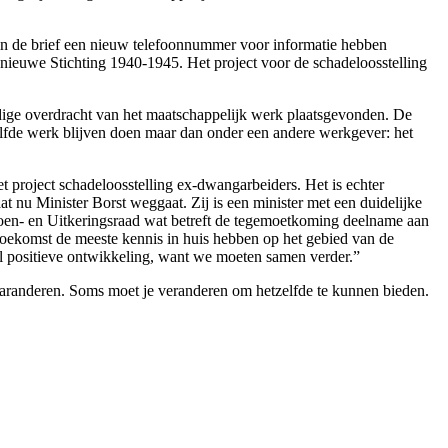
 in de brief een nieuw telefoonnummer voor informatie hebben
nieuwe Stichting 1940-1945. Het project voor de schadeloosstelling
ldige overdracht van het maatschappelijk werk plaatsgevonden. De
lfde werk blijven doen maar dan onder een andere werkgever: het
project schadeloosstelling ex-dwangarbeiders. Het is echter
t nu Minister Borst weggaat. Zij is een minister met een duidelijke
ioen- en Uitkeringsraad wat betreft de tegemoetkoming deelname aan
oekomst de meeste kennis in huis hebben op het gebied van de
eel positieve ontwikkeling, want we moeten samen verder.”
 garanderen. Soms moet je veranderen om hetzelfde te kunnen bieden.