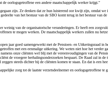
t de oorlogsgetroffene een andere maatschappelijk werker krijgt.”
ngegaan zijn. Ze denken dat ze hun luisterend oor kwijt zijn, omdat we
 gedeelte van het bestuur van de SBO komt terug in het bestuur van de 
der weinig van de organisatorische veranderingen. Er heeft een zorgvu
offenen te mogen werken. De maatschappelijk werkers zullen nu hetze
en jaar goed samengewerkt met de Pensioen- en Uitkeringsraad in het 
getroffen met een eenmalige uitkering. We weten niet hoe het verder gaa
n namens onze cliënten wel blij met de vereenvoudigingen van de Pens
liënt de vroegere herhalingsonderzoeken bespaart. De Raad zal in de t
l zeggen steeds dichter bij de cliënten komen te staan. En dat is een h
ppelijke zorg tot de laatste verzetsdeelnemer en oorlogsgetroffene te