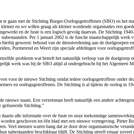
n te gaan met de Stichting Burger-Oorlogsgetroffenen (SBO) en het maa
kleiner en we willen graag als kleiner wordende organisaties een goed
ngewerkt en de fusie is een logisch gevolg daarvan. De Stichting 1940-
n nabestaanden. Per 1 januari 2002 is de functie maatschappelijk werk
hierbij geweest: behoud van de dienstverlening aan de doelgroepen en 
iden, Purmerend en Weert zijn speciale afdelingen voor oorlogsgetroff
tzelfde probleem wat betreft het natuurlijk verloop van de doelgroep en
appelijk werk was bij de SBO altijd al ondergebracht bij het Algemee
en voor de nieuwe Stichting omdat iedere oorlogsgetroffene onder deze
nemers en oorlogsgetroffenen. De Stichting is al tijdens de oorlog in 
de nieuwe naam. Een verzetsman heeft natuurlijk een andere achtergro
e gefuseerde Stichting.”
t daarin alle informatie over de fusie en onze toekomstige samenwerkin
ar worden geschoven tot één blad met een nieuwe vormgeving. Pieter Bo
eren. Veel mensen waren bang dat ze door deze organisatorische veran
hun nabestaanden beschikbaar blijft. De Stichting streeft ernaar zoveel