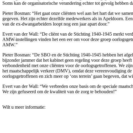
Soms kan de organisatorische verandering echter tot gevolg hebben da
Pieter Bosman: “Het gaat onze cliënten wel aan het hart dat we same
gegeven. Het zijn echter dezelfde medewerkers als in Apeldoorn. Een
van de ex-dwangarbeiders loopt nog een jaar apart door.”
Evert van der Wall: “De cliënt van de Stichting 1940-1945 merkt ver
AMW-instellingen vinden het een eer om voor deze groep oorlogsgetr
AMW.”
Pieter Bosman: “De SBO en de Stichting 1940-1945 hebben het afgelop
bijzonder jammer dat het kabinet geen regeling voor deze groep heeft 
verbondenheid met onze cliënten voor de oorlogsgetroffenen. We zij
het maatschappelijk verkeer (DMV), omdat deze vereenvoudiging de c
oorlogsgetroffenen en zich meer op ‘ons terrein’ gaan begeven, dat wi
Evert van der Wall: “We verbreden onze basis om de speciale maatscha
We zijn gefuseerd om de kwaliteit van de zorg te behouden!”
Wilt u meer informatie: