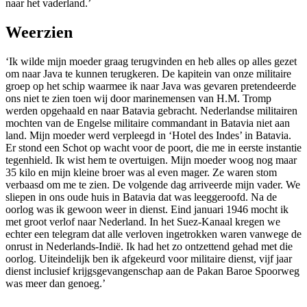
naar het vaderland.’
Weerzien
‘Ik wilde mijn moeder graag terugvinden en heb alles op alles gezet
om naar Java te kunnen terugkeren. De kapitein van onze militaire
groep op het schip waarmee ik naar Java was gevaren pretendeerde
ons niet te zien toen wij door marinemensen van H.M. Tromp
werden opgehaald en naar Batavia gebracht. Nederlandse militairen
mochten van de Engelse militaire commandant in Batavia niet aan
land. Mijn moeder werd verpleegd in ‘Hotel des Indes’ in Batavia.
Er stond een Schot op wacht voor de poort, die me in eerste instantie
tegenhield. Ik wist hem te overtuigen. Mijn moeder woog nog maar
35 kilo en mijn kleine broer was al even mager. Ze waren stom
verbaasd om me te zien. De volgende dag arriveerde mijn vader. We
sliepen in ons oude huis in Batavia dat was leeggeroofd. Na de
oorlog was ik gewoon weer in dienst. Eind januari 1946 mocht ik
met groot verlof naar Nederland. In het Suez-Kanaal kregen we
echter een telegram dat alle verloven ingetrokken waren vanwege de
onrust in Nederlands-Indië. Ik had het zo ontzettend gehad met die
oorlog. Uiteindelijk ben ik afgekeurd voor militaire dienst, vijf jaar
dienst inclusief krijgsgevangenschap aan de Pakan Baroe Spoorweg
was meer dan genoeg.’