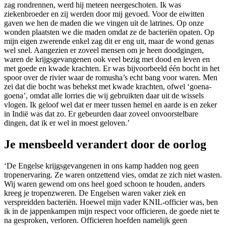
zag rondrennen, werd hij meteen neergeschoten. Ik was
ziekenbroeder en zij werden door mij gevoed. Voor de eiwitten
gaven we hen de maden die we vingen uit de latrines. Op onze
wonden plaatsten we die maden omdat ze de bacteriën opaten. Op
mijn eigen zwerende enkel zag dit er eng uit, maar de wond genas
wel snel. Aangezien er zoveel mensen om je heen doodgingen,
waren de krijgsgevangenen ook veel bezig met dood en leven en
met goede en kwade krachten. Er was bijvoorbeeld één bocht in het
spoor over de rivier waar de romusha’s echt bang voor waren. Men
zei dat die bocht was behekst met kwade krachten, ofwel ‘goena-
goena’, omdat alle lorries die wij gebruikten daar uit de wissels
vlogen. Ik geloof wel dat er meer tussen hemel en aarde is en zeker
in Indië was dat zo. Er gebeurden daar zoveel onvoorstelbare
dingen, dat ik er wel in moest geloven.’
Je mensbeeld verandert door de oorlog
‘De Engelse krijgsgevangenen in ons kamp hadden nog geen
tropenervaring. Ze waren ontzettend vies, omdat ze zich niet wasten.
Wij waren gewend om ons heel goed schoon te houden, anders
kreeg je tropenzweren. De Engelsen waren vaker ziek en
verspreidden bacteriën. Hoewel mijn vader KNIL-officier was, ben
ik in de jappenkampen mijn respect voor officieren, de goede niet te
na gesproken, verloren. Officieren hoefden namelijk geen