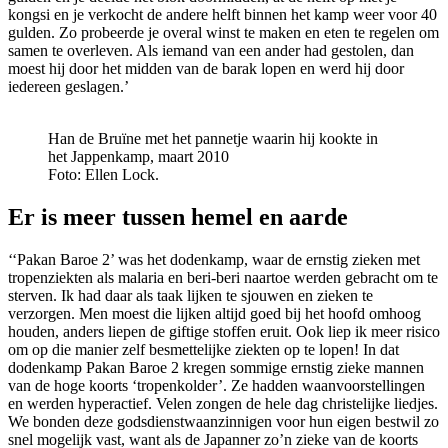
kongsi en je verkocht de andere helft binnen het kamp weer voor 40
gulden. Zo probeerde je overal winst te maken en eten te regelen om
samen te overleven. Als iemand van een ander had gestolen, dan
moest hij door het midden van de barak lopen en werd hij door
iedereen geslagen.’
Han de Bruïne met het pannetje waarin hij kookte in
het Jappenkamp, maart 2010
Foto: Ellen Lock.
Er is meer tussen hemel en aarde
‘‘Pakan Baroe 2’ was het dodenkamp, waar de ernstig zieken met
tropenziekten als malaria en beri-beri naartoe werden gebracht om te
sterven. Ik had daar als taak lijken te sjouwen en zieken te
verzorgen. Men moest die lijken altijd goed bij het hoofd omhoog
houden, anders liepen de giftige stoffen eruit. Ook liep ik meer risico
om op die manier zelf besmettelijke ziekten op te lopen! In dat
dodenkamp Pakan Baroe 2 kregen sommige ernstig zieke mannen
van de hoge koorts ‘tropenkolder’. Ze hadden waanvoorstellingen
en werden hyperactief. Velen zongen de hele dag christelijke liedjes.
We bonden deze godsdienstwaanzinnigen voor hun eigen bestwil zo
snel mogelijk vast, want als de Japanner zo’n zieke van de koorts