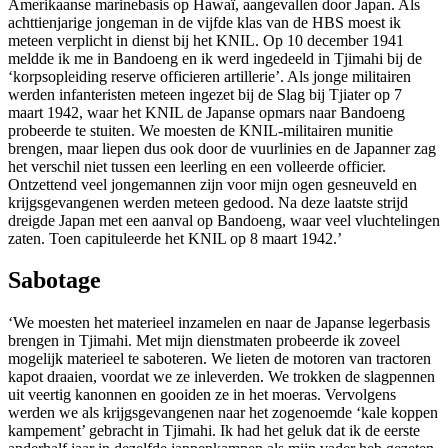
Amerikaanse marinebasis op Hawaï, aangevallen door Japan. Als
achttienjarige jongeman in de vijfde klas van de HBS moest ik
meteen verplicht in dienst bij het KNIL. Op 10 december 1941
meldde ik me in Bandoeng en ik werd ingedeeld in Tjimahi bij de
‘korpsopleiding reserve officieren artillerie’. Als jonge militairen
werden infanteristen meteen ingezet bij de Slag bij Tjiater op 7
maart 1942, waar het KNIL de Japanse opmars naar Bandoeng
probeerde te stuiten. We moesten de KNIL-militairen munitie
brengen, maar liepen dus ook door de vuurlinies en de Japanner zag
het verschil niet tussen een leerling en een volleerde officier.
Ontzettend veel jongemannen zijn voor mijn ogen gesneuveld en
krijgsgevangenen werden meteen gedood. Na deze laatste strijd
dreigde Japan met een aanval op Bandoeng, waar veel vluchtelingen
zaten. Toen capituleerde het KNIL op 8 maart 1942.’
Sabotage
‘We moesten het materieel inzamelen en naar de Japanse legerbasis
brengen in Tjimahi. Met mijn dienstmaten probeerde ik zoveel
mogelijk materieel te saboteren. We lieten de motoren van tractoren
kapot draaien, voordat we ze inleverden. We trokken de slagpennen
uit veertig kanonnen en gooiden ze in het moeras. Vervolgens
werden we als krijgsgevangenen naar het zogenoemde ‘kale koppen
kampement’ gebracht in Tjimahi. Ik had het geluk dat ik de eerste