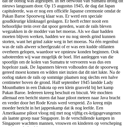
dat de oorlog was afgelopen. In het oerwoud van Sumatra drong dit
nieuws langzaam door. Op 15 augustus 1945, de dag dat Japan
capituleerde, was er nog een officiële Japanse ceremonie omdat de
Pakan Baroe Spoorweg klaar was. Er werd een speciale
goudkleurige klinknagel geslagen. Er heeft echter nooit een
behoorlijke trein over dat spoor gereden, want de rails bleven
wegzakken in de modder van het moeras. Als we daar hadden
moeten blijven werken, hadden we nu nog steeds grind kunnen
storten, want het grind zakte weg in het moeras. Na één regenbui
was de rails alweer scheefgezakt of er was een kudde olifanten
overheen gelopen, waardoor we opnieuw konden beginnen. Ook
saboteerden wij waar mogelijk de boel. Het aanleggen van die
spoorlijn om de kolen van Sumatra te vervoeren was dus een
hopeloze zaak. De Japanners bleven volhouden dat de spoorweg
gereed moest komen en wilden niet inzien dat dit niet lukte. Na de
oorlog staken de rails op sommige plaatsen nog slechts een halve
centimeter boven de grond. Half september 1945 landde Lady
Mountbatten in een Dakota op een klein grasveld bij het kamp
Pakan Baroe. Iedereen kreeg beschuit en biscuit. We mochten
allemaal een bericht sturen dat haar piloot meteen naar Java bracht
en verder door het Rode Kruis werd verspreid. Zo kreeg mijn
moeder bericht in het jappenkamp dat ik nog leefde. Een
Amerikaanse piloot vloog mij met nog vijftig ex-krijgsgevangenen
als laatste groep naar Singapore. In de verschillende kampen in
Singapore wachtten mannen, vrouwen en kinderen op verscheping