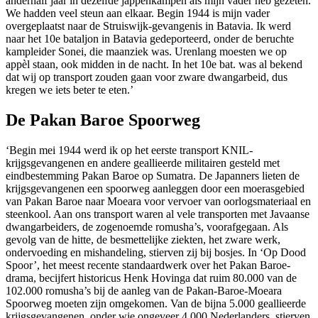
anderhalf jaar in dezelfde jappenkampen als mijn vader heb gezeten.
We hadden veel steun aan elkaar. Begin 1944 is mijn vader
overgeplaatst naar de Struiswijk-gevangenis in Batavia. Ik werd
naar het 10e bataljon in Batavia gedeporteerd, onder de beruchte
kampleider Sonei, die maanziek was. Urenlang moesten we op
appèl staan, ook midden in de nacht. In het 10e bat. was al bekend
dat wij op transport zouden gaan voor zware dwangarbeid, dus
kregen we iets beter te eten.’
De Pakan Baroe Spoorweg
‘Begin mei 1944 werd ik op het eerste transport KNIL-
krijgsgevangenen en andere geallieerde militairen gesteld met
eindbestemming Pakan Baroe op Sumatra. De Japanners lieten de
krijgsgevangenen een spoorweg aanleggen door een moerasgebied
van Pakan Baroe naar Moeara voor vervoer van oorlogsmateriaal en
steenkool. Aan ons transport waren al vele transporten met Javaanse
dwangarbeiders, de zogenoemde romusha’s, voorafgegaan. Als
gevolg van de hitte, de besmettelijke ziekten, het zware werk,
ondervoeding en mishandeling, stierven zij bij bosjes. In ‘Op Dood
Spoor’, het meest recente standaardwerk over het Pakan Baroe-
drama, becijfert historicus Henk Hovinga dat ruim 80.000 van de
102.000 romusha’s bij de aanleg van de Pakan-Baroe-Moeara
Spoorweg moeten zijn omgekomen. Van de bijna 5.000 geallieerde
krijgsgevangenen, onder wie ongeveer 4.000 Nederlanders, stierven