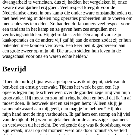
dwangarbeid te verrichten, dus zij hadden het vergeleken bij onze
zware dwangarbeid erg goed. Veel respect kreeg ik voor de
Nederlandse artsen in ons kamp die onder zware omstandigheden en
met heel weinig middelen nog operaties probeerden uit te voeren om
mensenlevens te redden. Zo hadden de Japanners veel respect voor
een tandarts in het kamp en ze gaven hem zes ampullen met
verdovingsmiddelen. Hij gebruikte slechts één ampul voor zijn
kaakoperaties en de andere vijf gaf hij aan de artsen zodat zij er hun
patiënten mee konden verdoven. Een keer ben ik geopereerd aan
een grote zweer op mijn bil. Die artsen stelden hun leven in de
waagschaal voor ons en waren echte helden.’
Bevrijd
‘Toen de oorlog bijna was afgelopen was ik uitgeput, ziek van de
beri-beri en ernstig verzwakt. Tijdens het werk begon een Jap
opeens tegen mij te schreeuwen over de gouden zegelring van mijn
grootvader. Hij moest en zou mijn ring hebben en beval dat ik ‘m af
moest doen. Ik bezweek niet en zei tegen hem: ‘Alleen als jij je
samoeraizwaard aan mij geeft, dan mag je ‘m hebben!’ Hij bleef
mijn hand met de ring vasthouden. Ik gaf hem een stomp en hij viel
van de dijk af. Hij werd uitgelachen door de aanwezige Japanners
en verdween uit het zicht. De volgende dag was ik doodsbang voor
zijn wraak, maar op dat moment werd ons door romusha’s verteld