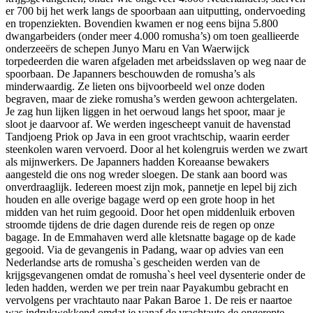
er 700 bij het werk langs de spoorbaan aan uitputting, ondervoeding
en tropenziekten. Bovendien kwamen er nog eens bijna 5.800
dwangarbeiders (onder meer 4.000 romusha’s) om toen geallieerde
onderzeeërs de schepen Junyo Maru en Van Waerwijck
torpedeerden die waren afgeladen met arbeidsslaven op weg naar de
spoorbaan. De Japanners beschouwden de romusha’s als
minderwaardig. Ze lieten ons bijvoorbeeld wel onze doden
begraven, maar de zieke romusha’s werden gewoon achtergelaten.
Je zag hun lijken liggen in het oerwoud langs het spoor, maar je
sloot je daarvoor af. We werden ingescheept vanuit de havenstad
Tandjoeng Priok op Java in een groot vrachtschip, waarin eerder
steenkolen waren vervoerd. Door al het kolengruis werden we zwart
als mijnwerkers. De Japanners hadden Koreaanse bewakers
aangesteld die ons nog wreder sloegen. De stank aan boord was
onverdraaglijk. Iedereen moest zijn mok, pannetje en lepel bij zich
houden en alle overige bagage werd op een grote hoop in het
midden van het ruim gegooid. Door het open middenluik erboven
stroomde tijdens de drie dagen durende reis de regen op onze
bagage. In de Emmahaven werd alle kletsnatte bagage op de kade
gegooid. Via de gevangenis in Padang, waar op advies van een
Nederlandse arts de romusha`s gescheiden werden van de
krijgsgevangenen omdat de romusha`s heel veel dysenterie onder de
leden hadden, werden we per trein naar Payakumbu gebracht en
vervolgens per vrachtauto naar Pakan Baroe 1. De reis er naartoe
was indrukwekkend omdat je vanaf de vrachtauto de ongerepte