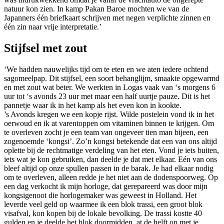
natuur kon zien. In kamp Pakan Baroe mochten we van de
Japanners één briefkaart schrijven met negen verplichte zinnen en
één zin naar vrije interpretatie.’
Stijfsel met zout
‘We hadden nauwelijks tijd om te eten en we aten iedere ochtend
sagomeelpap. Dit stijfsel, een soort behanglijm, smaakte opgewarmd
en met zout wat beter. We werkten in Logas vaak van ‘s morgens 6
uur tot ‘s avonds 23 uur met maar een half uurtje pauze. Dit is het
pannetje waar ik in het kamp als het even kon in kookte.
’s Avonds kregen we een kopje rijst. Wilde postelein vond ik in het
oerwoud en ik at varentoppen om vitaminen binnen te krijgen. Om
te overleven zocht je een team van ongeveer tien man bijeen, een
zogenoemde ‘kongsi’. Zo’n kongsi betekende dat een van ons altijd
oplette bij de rechtmatige verdeling van het eten. Vond je iets buiten,
iets wat je kon gebruiken, dan deelde je dat met elkaar. Eén van ons
bleef altijd op onze spullen passen in de barak. Je had elkaar nodig
om te overleven, alleen redde je het niet aan de dodenspoorweg. Op
een dag verkocht ik mijn horloge, dat gerepareerd was door mijn
kongsigenoot die horlogemaker was geweest in Holland. Het
leverde veel geld op waarmee ik een blok trassi, een groot blok
visafval, kon kopen bij de lokale bevolking. De trassi kostte 40
gulden en je deelde het blok doormidden, at de helft op met je