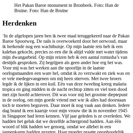
Het Pakan Baroe monument in Bronbeek. Foto: Han de
Bruïne.
Foto: Han de Bruïne
Herdenken
‘In de afgelopen jaren ben ik twee maal teruggekeerd naar de Pakan
Baroe Spoorweg. De rails is overwoekerd door het oerwoud, maar
ik herkende nog een wachthuisje. Op mijn laatste reis heb ik een
kalebas gekocht, precies zo een die ik altijd vulde met water tijdens
mijn dwangarbeid. Op mijn reizen heb ik een aantal romusha’s van
destijds gesproken. Zij begrijpen als geen ander hoe erg het was.
Voor mij was het werken aan die spoorlijn in de laatste
oorlogsmaanden een ware hel, omdat ik zo verzwakt en ziek was en
er vele medegevangenen om mij heen stierven. Met twee broers
legde ik de lijken in een kuil. Eén van deze tweeling kreeg malaria
tropica en ging midden in de nacht rechtop zitten en viel toen dood
met zijn hoofd achterover. Dit was voor mij het grootste dieptepunt
in de oorlog, om mijn goede vriend met wie ik alles had doorstaan
toch te moeten begraven. Daar moet ik nog vaak aan denken. Iedere
dag brand ik een kaarsje voor mijn vrouw die ik in november 1945
in Singapore had leren kennen. Vijf jaar geleden is ze overleden. We
hadden het geluk dat we dezelfde achtergrond hadden. Aan één
woord of blik hadden we genoeg, omdat we allebei in een
jappenkamp hadden gezeten. Haar moeder praatte onophoudelijk