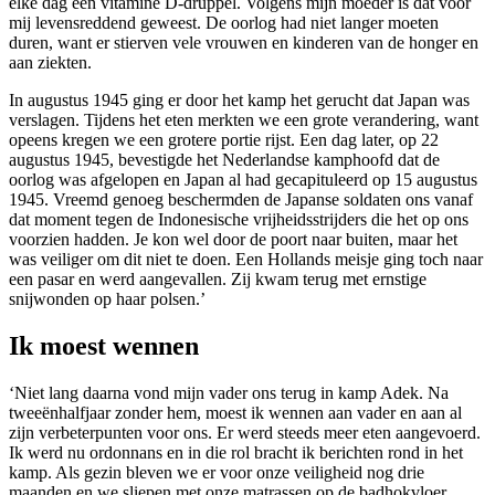
elke dag een vitamine D-druppel. Volgens mijn moeder is dat voor
mij levensreddend geweest. De oorlog had niet langer moeten
duren, want er stierven vele vrouwen en kinderen van de honger en
aan ziekten.
In augustus 1945 ging er door het kamp het gerucht dat Japan was
verslagen. Tijdens het eten merkten we een grote verandering, want
opeens kregen we een grotere portie rijst. Een dag later, op 22
augustus 1945, bevestigde het Nederlandse kamphoofd dat de
oorlog was afgelopen en Japan al had gecapituleerd op 15 augustus
1945. Vreemd genoeg beschermden de Japanse soldaten ons vanaf
dat moment tegen de Indonesische vrijheidsstrijders die het op ons
voorzien hadden. Je kon wel door de poort naar buiten, maar het
was veiliger om dit niet te doen. Een Hollands meisje ging toch naar
een pasar en werd aangevallen. Zij kwam terug met ernstige
snijwonden op haar polsen.’
Ik moest wennen
‘Niet lang daarna vond mijn vader ons terug in kamp Adek. Na
tweeënhalfjaar zonder hem, moest ik wennen aan vader en aan al
zijn verbeterpunten voor ons. Er werd steeds meer eten aangevoerd.
Ik werd nu ordonnans en in die rol bracht ik berichten rond in het
kamp. Als gezin bleven we er voor onze veiligheid nog drie
maanden en we sliepen met onze matrassen op de badhokvloer.