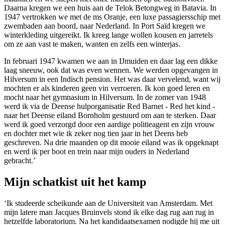
Daarna kregen we een huis aan de Telok Betongweg in Batavia. In
1947 vertrokken we met de ms Oranje, een luxe passagiersschip met
zwembaden aan boord, naar Nederland. In Port Saïd kregen we
winterkleding uitgereikt. Ik kreeg lange wollen kousen en jarretels
om ze aan vast te maken, wanten en zelfs een winterjas.
In februari 1947 kwamen we aan in IJmuiden en daar lag een dikke
laag sneeuw, ook dat was even wennen. We werden opgevangen in
Hilversum in een Indisch pension. Het was daar vervelend, want wij
mochten er als kinderen geen vin verroeren. Ik kon goed leren en
mocht naar het gymnasium in Hilversum. In de zomer van 1948
werd ik via de Deense hulporganisatie Red Barnet - Red het kind -
naar het Deense eiland Bornholm gestuurd om aan te sterken. Daar
werd ik goed verzorgd door een aardige politieagent en zijn vrouw
en dochter met wie ik zeker nog tien jaar in het Deens heb
geschreven. Na drie maanden op dit mooie eiland was ik opgeknapt
en werd ik per boot en trein naar mijn ouders in Nederland
gebracht.’
Mijn schatkist uit het kamp
‘Ik studeerde scheikunde aan de Universiteit van Amsterdam. Met
mijn latere man Jacques Bruinvels stond ik elke dag rug aan rug in
hetzelfde laboratorium. Na het kandidaatsexamen nodigde hij me uit