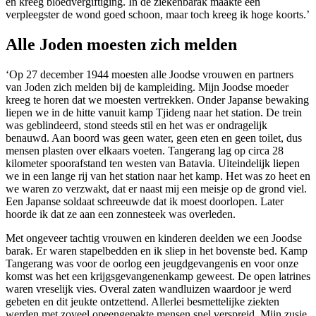
en kreeg bloedvergiftiging. In de ziekenbarak maakte een
verpleegster de wond goed schoon, maar toch kreeg ik hoge koorts.’
Alle Joden moesten zich melden
‘Op 27 december 1944 moesten alle Joodse vrouwen en partners
van Joden zich melden bij de kampleiding. Mijn Joodse moeder
kreeg te horen dat we moesten vertrekken. Onder Japanse bewaking
liepen we in de hitte vanuit kamp Tjideng naar het station. De trein
was geblindeerd, stond steeds stil en het was er ondragelijk
benauwd. Aan boord was geen water, geen eten en geen toilet, dus
mensen plasten over elkaars voeten. Tangerang lag op circa 28
kilometer spoorafstand ten westen van Batavia. Uiteindelijk liepen
we in een lange rij van het station naar het kamp. Het was zo heet en
we waren zo verzwakt, dat er naast mij een meisje op de grond viel.
Een Japanse soldaat schreeuwde dat ik moest doorlopen. Later
hoorde ik dat ze aan een zonnesteek was overleden.
Met ongeveer tachtig vrouwen en kinderen deelden we een Joodse
barak. Er waren stapelbedden en ik sliep in het bovenste bed. Kamp
Tangerang was voor de oorlog een jeugdgevangenis en voor onze
komst was het een krijgsgevangenenkamp geweest. De open latrines
waren vreselijk vies. Overal zaten wandluizen waardoor je werd
gebeten en dit jeukte ontzettend. Allerlei besmettelijke ziekten
werden met zoveel opeengepakte mensen snel verspreid. Mijn zusje