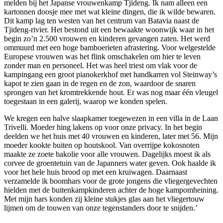
melden bij het Japanse vrouwenkamp Tjideng. Ik nam alleen een
kartonnen doosje mee met wat kleine dingen, die ik wilde bewaren.
Dit kamp lag ten westen van het centrum van Batavia naast de
Tjideng-rivier. Het bestond uit een bewaakte woonwijk waar in het
begin zo’n 2.500 vrouwen en kinderen gevangen zaten. Het werd
ommuurd met een hoge bamboerieten afrastering. Voor welgestelde
Europese vrouwen was het flink omschakelen om hier te leven
zonder man en personeel. Het was heel triest om vlak voor de
kampingang een groot pianokerkhof met handkarren vol Steinway’s
kapot te zien gaan in de regen en de zon, waardoor de snaren
sprongen van het kromtrekkende hout. Er was nog maar één vleugel
toegestaan in een galerij, waarop we konden spelen.
We kregen een halve slaapkamer toegewezen in een villa in de Laan
Trivelli. Moeder hing lakens op voor onze privacy. In het begin
deelden we het huis met 40 vrouwen en kinderen, later met 56. Mijn
moeder kookte buiten op houtskool. Van overrijpe kokosnoten
maakte ze zoete bakolie voor alle vrouwen. Dagelijks moest ik als
corvee de groentetuin van de Japanners water geven. Ook haalde ik
voor het hele huis brood op met een kruiwagen. Daarnaast
verzamelde ik boomhars voor de grote jongens die vliegergevechten
hielden met de buitenkampkinderen achter de hoge kampomheining.
Met mijn hars konden zij kleine stukjes glas aan het vliegertouw
lijmen om de touwen van onze tegenstanders door te snijden.’