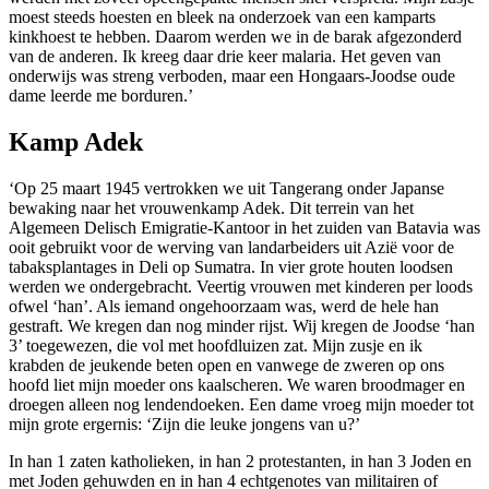
moest steeds hoesten en bleek na onderzoek van een kamparts
kinkhoest te hebben. Daarom werden we in de barak afgezonderd
van de anderen. Ik kreeg daar drie keer malaria. Het geven van
onderwijs was streng verboden, maar een Hongaars-Joodse oude
dame leerde me borduren.’
Kamp Adek
‘Op 25 maart 1945 vertrokken we uit Tangerang onder Japanse
bewaking naar het vrouwenkamp Adek. Dit terrein van het
Algemeen Delisch Emigratie-Kantoor in het zuiden van Batavia was
ooit gebruikt voor de werving van landarbeiders uit Azië voor de
tabaksplantages in Deli op Sumatra. In vier grote houten loodsen
werden we ondergebracht. Veertig vrouwen met kinderen per loods
ofwel ‘han’. Als iemand ongehoorzaam was, werd de hele han
gestraft. We kregen dan nog minder rijst. Wij kregen de Joodse ‘han
3’ toegewezen, die vol met hoofdluizen zat. Mijn zusje en ik
krabden de jeukende beten open en vanwege de zweren op ons
hoofd liet mijn moeder ons kaalscheren. We waren broodmager en
droegen alleen nog lendendoeken. Een dame vroeg mijn moeder tot
mijn grote ergernis: ‘Zijn die leuke jongens van u?’
In han 1 zaten katholieken, in han 2 protestanten, in han 3 Joden en
met Joden gehuwden en in han 4 echtgenotes van militairen of