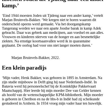
kamp.’
‘Eind 1944 moesten Joden uit Tjideng naar een ander kamp,’ vertelt
Marjan Bruinvels-Bakker. ‘We kregen niet te horen waarom dit
onderscheid opeens werd gemaakt. Via het doorgangskamp
Tangerang werden we naar een aparte Joodse barak in kamp Adek
gebracht. Daar was gebrek aan medicijnen, aan voedsel en aan alles.
Vrouwen en kinderen stierven van de honger en aan besmettelijke
ziekten. Na ernstige koortsaanvallen werd ik in quarantaine
geplaatst. De oorlog had voor ons niet langer moeten duren.’
Marjan Bruinvels-Bakker, 2022.
Een klein paradijs
‘Mijn vader, Henk Bakker, was geboren in 1895 in Amsterdam. Na
zijn studie mijnbouw in Delft ging hij naar Nederlands-Indië. In
Batavia werd hij personeelschef bij de Koninklijke Pakketvaart
Maatschappij. Hier leerde hij mijn moeder Dee van Gelder kennen
als hoofd van de wetenschappelijke KPM-bibliotheek. Mijn moeder
is geboren in Cheribon en na de hbs-b in Indië had zij scheikunde
gestudeerd in Arnhem. In 1934 vroeg mijn vader haar ten huwelijk.