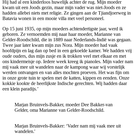
Hij had al een kinderloos huwelijk achter de rug. Mijn moeder
kwam uit een Joods gezin, maar mijn vader was niet-Joods en ze
hadden allebei niets met religie. Ze gingen aan de Tjiandjoerweg in
Batavia wonen in een mooie villa met veel personeel.
Op 15 juni 1935, op mijn moeders achtendertigste jaar, werd ik
geboren. Ze vernoemden mij naar haar moeder, Marianne van
Gelder-Roodschild, die in 1889 naar Nederlands-Indië was gegaan.
Twee jaar later kwam mijn zus Nora. Mijn moeder had vaak
hoofdpijn en lag dan op bed in een gekoelde kamer. We hadden vrij
oude ouders, dus mijn zusje en ik trokken veel met elkaar en met
ons kindermeisje op. Iedere week kreeg ik pianoles. Mijn vader nam
mij vaak mee uit wandelen naar de kampong waar wij vorstelijk
werden ontvangen en van alles mochten proeven. Het was fijn om
in onze grote tuin te spelen met de katten, kippen en eenden. Onze
kokkie kookte de heerlijkste Indische gerechten. Wij hadden daar
een klein paradijs.’
Marjan Bruinvels-Bakker, moeder Dee Bakker-van
Gelder, oma Marianne van Gelder-Roodschild.
Marjan Bruinvels-Bakker: ‘Vader nam mij vaak mee uit
wandelen.'