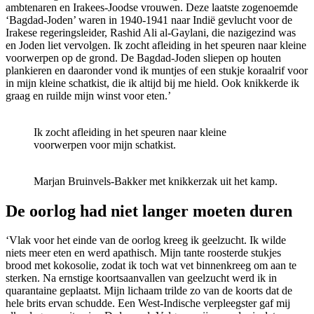
ambtenaren en Irakees-Joodse vrouwen. Deze laatste zogenoemde
‘Bagdad-Joden’ waren in 1940-1941 naar Indië gevlucht voor de
Irakese regeringsleider, Rashid Ali al-Gaylani, die nazigezind was
en Joden liet vervolgen. Ik zocht afleiding in het speuren naar kleine
voorwerpen op de grond. De Bagdad-Joden sliepen op houten
plankieren en daaronder vond ik muntjes of een stukje koraalrif voor
in mijn kleine schatkist, die ik altijd bij me hield. Ook knikkerde ik
graag en ruilde mijn winst voor eten.’
Ik zocht afleiding in het speuren naar kleine
voorwerpen voor mijn schatkist.
Marjan Bruinvels-Bakker met knikkerzak uit het kamp.
De oorlog had niet langer moeten duren
‘Vlak voor het einde van de oorlog kreeg ik geelzucht. Ik wilde
niets meer eten en werd apathisch. Mijn tante roosterde stukjes
brood met kokosolie, zodat ik toch wat vet binnenkreeg om aan te
sterken. Na ernstige koortsaanvallen van geelzucht werd ik in
quarantaine geplaatst. Mijn lichaam trilde zo van de koorts dat de
hele brits ervan schudde. Een West-Indische verpleegster gaf mij