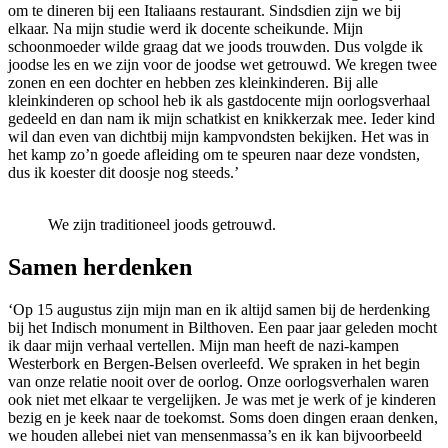
om te dineren bij een Italiaans restaurant. Sindsdien zijn we bij
elkaar. Na mijn studie werd ik docente scheikunde. Mijn
schoonmoeder wilde graag dat we joods trouwden. Dus volgde ik
joodse les en we zijn voor de joodse wet getrouwd. We kregen twee
zonen en een dochter en hebben zes kleinkinderen. Bij alle
kleinkinderen op school heb ik als gastdocente mijn oorlogsverhaal
gedeeld en dan nam ik mijn schatkist en knikkerzak mee. Ieder kind
wil dan even van dichtbij mijn kampvondsten bekijken. Het was in
het kamp zo’n goede afleiding om te speuren naar deze vondsten,
dus ik koester dit doosje nog steeds.’
We zijn traditioneel joods getrouwd.
Samen herdenken
‘Op 15 augustus zijn mijn man en ik altijd samen bij de herdenking
bij het Indisch monument in Bilthoven. Een paar jaar geleden mocht
ik daar mijn verhaal vertellen. Mijn man heeft de nazi-kampen
Westerbork en Bergen-Belsen overleefd. We spraken in het begin
van onze relatie nooit over de oorlog. Onze oorlogsverhalen waren
ook niet met elkaar te vergelijken. Je was met je werk of je kinderen
bezig en je keek naar de toekomst. Soms doen dingen eraan denken,
we houden allebei niet van mensenmassa’s en ik kan bijvoorbeeld