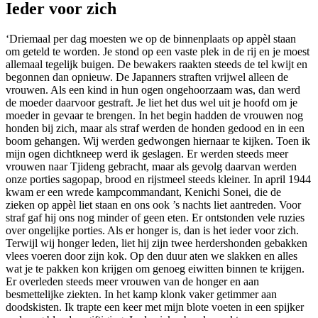
Ieder voor zich
‘Driemaal per dag moesten we op de binnenplaats op appèl staan
om geteld te worden. Je stond op een vaste plek in de rij en je moest
allemaal tegelijk buigen. De bewakers raakten steeds de tel kwijt en
begonnen dan opnieuw. De Japanners straften vrijwel alleen de
vrouwen. Als een kind in hun ogen ongehoorzaam was, dan werd
de moeder daarvoor gestraft. Je liet het dus wel uit je hoofd om je
moeder in gevaar te brengen. In het begin hadden de vrouwen nog
honden bij zich, maar als straf werden de honden gedood en in een
boom gehangen. Wij werden gedwongen hiernaar te kijken. Toen ik
mijn ogen dichtkneep werd ik geslagen. Er werden steeds meer
vrouwen naar Tjideng gebracht, maar als gevolg daarvan werden
onze porties sagopap, brood en rijstmeel steeds kleiner. In april 1944
kwam er een wrede kampcommandant, Kenichi Sonei, die de
zieken op appèl liet staan en ons ook ’s nachts liet aantreden. Voor
straf gaf hij ons nog minder of geen eten. Er ontstonden vele ruzies
over ongelijke porties. Als er honger is, dan is het ieder voor zich.
Terwijl wij honger leden, liet hij zijn twee herdershonden gebakken
vlees voeren door zijn kok. Op den duur aten we slakken en alles
wat je te pakken kon krijgen om genoeg eiwitten binnen te krijgen.
Er overleden steeds meer vrouwen van de honger en aan
besmettelijke ziekten. In het kamp klonk vaker getimmer aan
doodskisten. Ik trapte een keer met mijn blote voeten in een spijker