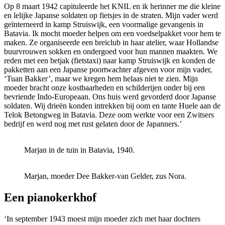
Op 8 maart 1942 capituleerde het KNIL en ik herinner me die kleine
en lelijke Japanse soldaten op fietsjes in de straten. Mijn vader werd
geïnterneerd in kamp Struiswijk, een voormalige gevangenis in
Batavia. Ik mocht moeder helpen om een voedselpakket voor hem te
maken. Ze organiseerde een breiclub in haar atelier, waar Hollandse
buurvrouwen sokken en ondergoed voor hun mannen maakten. We
reden met een betjak (fietstaxi) naar kamp Struiswijk en konden de
pakketten aan een Japanse poortwachter afgeven voor mijn vader,
‘Tuan Bakker’, maar we kregen hem helaas niet te zien. Mijn
moeder bracht onze kostbaarheden en schilderijen onder bij een
bevriende Indo-Europeaan. Ons huis werd gevorderd door Japanse
soldaten. Wij drieën konden intrekken bij oom en tante Huele aan de
Telok Betongweg in Batavia. Deze oom werkte voor een Zwitsers
bedrijf en werd nog met rust gelaten door de Japanners.’
Marjan in de tuin in Batavia, 1940.
Marjan, moeder Dee Bakker-van Gelder, zus Nora.
Een pianokerkhof
‘In september 1943 moest mijn moeder zich met haar dochters