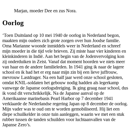
Marjan, moeder Dee en zus Nora.
Oorlog
‘Toen Duitsland op 10 mei 1940 de oorlog in Nederland begon,
maakten mijn ouders zich grote zorgen over hun Joodse familie.
Oma Marianne woonde inmiddels weer in Nederland en schreef
mijn moeder in die tijd vele brieven. Zij miste haar vier kinderen en
kleinkinderen in Indië. Aan het begin van de Jodenvervolging kon
zij onderduiken in Zeist. Vanaf dat moment hoorden we niets meer
van haar en de andere familieleden. In 1941 ging ik naar de lagere
school en ik had het er erg naar mijn zin bij een lieve juffrouw,
mevrouw Lastdrager. Na een half jaar werd onze school gesloten,
omdat KNIL-soldaten het gebouw nodig hadden als legerkamp
vanwege de Japanse oorlogsdreiging. Ik ging graag naar school, dus
ik vond dit verschrikkelijk. Na de Japanse aanval op de
Amerikaanse marinebasis Pearl Harbor op 7 december 1941
verklaarde de Nederlandse regering Japan op 8 december de oorlog.
Mijn vader was te oud om te worden gemobiliseerd. Hij liet een
diepe schuilkelder in onze tuin aanleggen, waarin we met een stuk
rubber tussen de tanden schuilden voor luchtaanvallen van de
Japanse Zero’s.