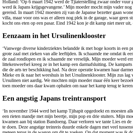
Holland: ‘Op 6 maart 1942 werd de Tjiaterstelling zwaar onder vuur
werd ik Japans krijgsgevangene.’ Mijn moeder mocht mijn vader nog 
gereisd. In maart 1942 moesten zij van de Japanse bezetter gaan won
villa, maar voor ons was er alleen nog plek in de garage, waar geen
kocht ons eten op een pasar. Eind 1942 kon je dit kamp niet meer ui
Eenzaam in het Ursulinenklooster
‘Vanwege diverse kinderziektes belandde ik met hoge koorts in een p
grote zaal met zieken van alle leeftijden. Ik schaamde me omdat ik ee
de zaal rondlopen en ik schaamde me vreselijk. Mijn moeder werd ern
littekenweefsel kreeg ze in het kamp een darmafsluiting. De kamparts
die de arts ter beschikking had. Na deze operatie kwamen haar darme
Mieke en ik naar het weeshuis in het Ursulinenklooster. Mijn zus la
Ursulinen niet aardig. We mochten mijn moeder maar één keer bezoeken.
toen moeder ons daar kwam ophalen om naar het kamp terug te keren
Een angstig Japans treintransport
‘In november 1944 werd het kamp Tjihapit opgedoekt en moesten all
een rieten mandje met mijn beertje, mijn pop en drie stuiters. Mijn 
kwamen aan bij station Bandoeng. Daar verloren we tante Lies en de
te doen. Deze angstige treinreis duurde enkele dagen met veel tussen
meteen terug in de wagon om dit te zoeken. Op dat moment was ik doo