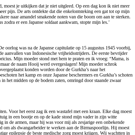
d, moest je uitkijken dat je niet uitgleed. Op een dag kon ik niet meer
 pijn. De arts ontdekte dat die enkelontsteking een gat tot op mijn
ekkere naar amandel smakende noten van die boom om aan te sterken.
s zodra er een Japanse soldaat aankwam, stopte mijn les.’
e oorlog was na de Japanse capitulatie op 15 augustus 1945 voorbij,
aanvallen van Indonesische vrijheidsstrijders. De eerste bevrijder
ricius. Mijn moeder stond met hem te praten en ik vroeg: “Mama, is
s, maar de naam Hooij werd overgeslagen! Mijn moeder schrok
g overgeplaatst konden worden door de Gurkha’s naar het
eschoten het kamp en onze Japanse beschermers en Gurkha’s schoten
n in het midden op de bodem zaten, omringd door staande zwaar
en. Voor het eerst zag ik een wastafel met een kraan. Elke dag moest
uig in een bootje en op de kade stond mijn vader in zijn witte
g in de armen, maar hij was voor mij als zesjarige een onbekende
rd om als dwangarbeider te werken aan de Birmaspoorlijn. Hij moest
tige epilepsie de beste medische zorg moest krijgen. Wij wachtten in