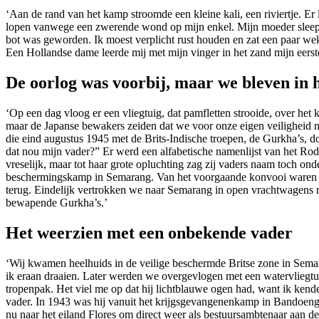
‘Aan de rand van het kamp stroomde een kleine kali, een riviertje. Er li
lopen vanwege een zwerende wond op mijn enkel. Mijn moeder sleepte m
bot was geworden. Ik moest verplicht rust houden en zat een paar w
Een Hollandse dame leerde mij met mijn vinger in het zand mijn eerst
De oorlog was voorbij, maar we bleven in
‘Op een dag vloog er een vliegtuig, dat pamfletten strooide, over h
maar de Japanse bewakers zeiden dat we voor onze eigen veiligheid no
die eind augustus 1945 met de Brits-Indische troepen, de Gurkha’s, 
dat nou mijn vader?” Er werd een alfabetische namenlijst van het 
vreselijk, maar tot haar grote opluchting zag zij vaders naam toch o
beschermingskamp in Semarang. Van het voorgaande konvooi waren v
terug. Eindelijk vertrokken we naar Semarang in open vrachtwagens 
bewapende Gurkha’s.’
Het weerzien met een onbekende vader
‘Wij kwamen heelhuids in de veilige beschermde Britse zone in Semar
ik eraan draaien. Later werden we overgevlogen met een watervliegtuig
tropenpak. Het viel me op dat hij lichtblauwe ogen had, want ik ken
vader. In 1943 was hij vanuit het krijgsgevangenenkamp in Bandoeng 
nu naar het eiland Flores om direct weer als bestuursambtenaar aan d