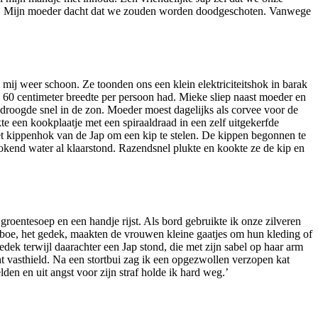
ten. Mijn moeder dacht dat we zouden worden doodgeschoten. Vanwege
 weer schoon. Ze toonden ons een klein elektriciteitshok in barak
 60 centimeter breedte per persoon had. Mieke sliep naast moeder en
 droogde snel in de zon. Moeder moest dagelijks als corvee voor de
e een kookplaatje met een spiraaldraad in een zelf uitgekerfde
et kippenhok van de Jap om een kip te stelen. De kippen begonnen te
okend water al klaarstond. Razendsnel plukte en kookte ze de kip en
roentesoep en een handje rijst. Als bord gebruikte ik onze zilveren
boe, het gedek, maakten de vrouwen kleine gaatjes om hun kleding of
dek terwijl daarachter een Jap stond, die met zijn sabel op haar arm
t vasthield. Na een stortbui zag ik een opgezwollen verzopen kat
den en uit angst voor zijn straf holde ik hard weg.’