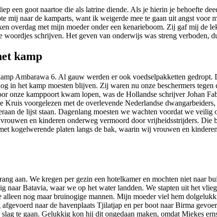
ep een goot naartoe die als latrine diende. Als je hierin je behoefte dee
ij naar de kamparts, want ik weigerde mee te gaan uit angst voor meer
eken overdag met mijn moeder onder een kenarieboom. Zij gaf mij de l
e woordjes schrijven. Het geven van onderwijs was streng verboden, du
 het kamp
et kamp Ambarawa 6. Al gauw werden er ook voedselpakketten gedropt. D
g in het kamp moesten blijven. Zij waren nu onze beschermers tegen de 
door onze kamppoort kwam lopen, was de Hollandse schrijver Johan Fab
Rode Kruis voorgelezen met de overlevende Nederlandse dwangarbeider
nderaan de lijst staan. Dagenlang moesten we wachten voordat we veili
rouwen en kinderen onderweg vermoord door vrijheidsstrijders. Die b
met kogelwerende platen langs de bak, waarin wij vrouwen en kindere
ang aan. We kregen per gezin een hotelkamer en mochten niet naar buit
 naar Batavia, waar we op het water landden. We stapten uit het vliegt
de alleen nog maar bruinogige mannen. Mijn moeder viel hem dolgelukki
afgevoerd naar de havenplaats Tjilatjap en per boot naar Birma gevoe
e slag te gaan. Gelukkig kon hij dit ongedaan maken, omdat Miekes erns