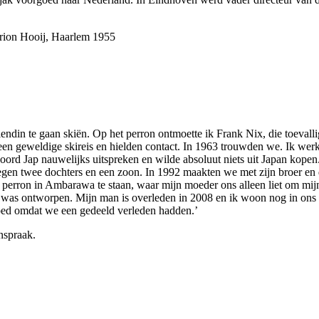
Marion Hooij, Haarlem 1955
endin te gaan skiën. Op het perron ontmoette ik Frank Nix, die toevall
 een geweldige skireis en hielden contact. In 1963 trouwden we. Ik wer
woord Jap nauwelijks uitspreken en wilde absoluut niets uit Japan kop
 twee dochters en een zoon. In 1992 maakten we met zijn broer en d
perron in Ambarawa te staan, waar mijn moeder ons alleen liet om mijn 
was ontworpen. Mijn man is overleden in 2008 en ik woon nog in ons bo
goed omdat we een gedeeld verleden hadden.’
nspraak.