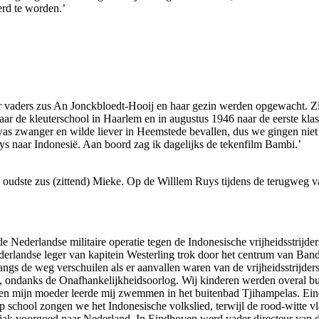
erd te worden.’
r vaders zus An Jonckbloedt-Hooij en haar gezin werden opgewacht. Zi
naar de kleuterschool in Haarlem en in augustus 1946 naar de eerste 
 was zwanger en wilde liever in Heemstede bevallen, dus we gingen ni
ys naar Indonesië. Aan boord zag ik dagelijks de tekenfilm Bambi.’
n oudste zus (zittend) Mieke. Op de Willlem Ruys tijdens de terugweg
Nederlandse militaire operatie tegen de Indonesische vrijheidsstrijde
erlandse leger van kapitein Westerling trok door het centrum van Band
ngs de weg verschuilen als er aanvallen waren van de vrijheidsstrijders.
st, ondanks de Onafhankelijkheidsoorlog. Wij kinderen werden overal bu
en en mijn moeder leerde mij zwemmen in het buitenbad Tjihampelas. Ei
 school zongen we het Indonesische volkslied, terwijl de rood-witte v
jak voorgoed naar Nederland. In Eindhoven werd vader directeur van d