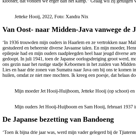
klooster, dat vonden we erger dan het kamp.” Graag wil zij getuigen 
Jetteke Hooij, 2022, Foto: Xandra Nix
Van Oost- naar Midden-Java vanwege de J
‘In 1936 trouwden mijn ouders in Haarlem en ze vertrokken naar Mala
gestudeerd en beheerste diverse Javaanse talen. En mijn moeder, Henr
epilepsie had en mijn ouders raadpleegden heel haar jeugd diverse a
gedoopt. In juli 1941, toen de Japanse oorlogsdreiging groot werd, m
ons gezin naar het rustige stadje Keboemen in het zuiden van Midden
Lies en haar drie zonen van Sumatra naar Java om bij ons te komen i
huilen, omdat ze niet mee mochten. Ik kreeg een poesje, dat helaas do
Mijn moeder Jet Hooij-Huijboom, Jetteke Hooij (op schoot) en
Mijn ouders Jet Hooij-Huijboom en Sam Hooij, februari 1937 in
De Japanse bezetting van Bandoeng
‘Toen ik bijna drie jaar was, werd mijn vader gelegerd bij de Tjiaterst