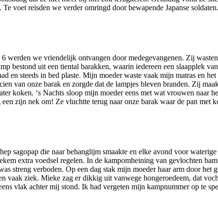
cht. Te voet reisden we verder omringd door bewapende Japanse solda
 werden we vriendelijk ontvangen door medegevangenen. Zij wasten mij
p bestond uit een tiental barakken, waarin iedereen een slaapplek van
had en steeds in bed plaste. Mijn moeder waste vaak mijn matras en het
cien van onze barak en zorgde dat de lampjes bleven branden. Zij maakt
m water koken. ‘s Nachts sloop mijn moeder eens met wat vrouwen naar h
 een zijn nek om! Ze vluchtte terug naar onze barak waar de pan met k
schep sagopap die naar behanglijm smaakte en elke avond voor waterige g
iekem extra voedsel regelen. In de kampomheining van gevlochten bam
 was streng verboden. Op een dag stak mijn moeder haar arm door het ge
ren vaak ziek. Mieke zag er dikkig uit vanwege hongeroedeem, dat voch
peens vlak achter mij stond. Ik had vergeten mijn kampnummer op te spel