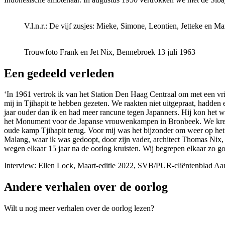
V.l.n.r.: De vijf zusjes: Mieke, Simone, Leontien, Jetteke en 
Trouwfoto Frank en Jet Nix, Bennebroek 13 juli 1963
Een gedeeld verleden
‘In 1961 vertrok ik van het Station Den Haag Centraal om met een vri
mij in Tjihapit te hebben gezeten. We raakten niet uitgepraat, hadden
jaar ouder dan ik en had meer rancune tegen Japanners. Hij kon het 
het Monument voor de Japanse vrouwenkampen in Bronbeek. We kregen
oude kamp Tjihapit terug. Voor mij was het bijzonder om weer op het 
Malang, waar ik was gedoopt, door zijn vader, architect Thomas Nix, 
wegen elkaar 15 jaar na de oorlog kruisten. Wij begrepen elkaar zo 
Interview: Ellen Lock, Maart-editie 2022, SVB/PUR-cliëntenblad Aa
Andere verhalen over de oorlog
Wilt u nog meer verhalen over de oorlog lezen?