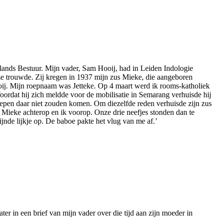
lands Bestuur. Mijn vader, Sam Hooij, had in Leiden Indologie
 ze trouwde. Zij kregen in 1937 mijn zus Mieke, die aangeboren
ooij. Mijn roepnaam was Jetteke. Op 4 maart werd ik rooms-katholiek
oordat hij zich meldde voor de mobilisatie in Semarang verhuisde hij
oepen daar niet zouden komen. Om diezelfde reden verhuisde zijn zus
Mieke achterop en ik voorop. Onze drie neefjes stonden dan te
ijnde lijkje op. De baboe pakte het vlug van me af.’
ater in een brief van mijn vader over die tijd aan zijn moeder in