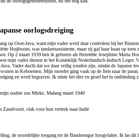
van de oorlogsgebeurtenissen, nu het nog kan.
apanse oorlogsdreiging
ng op Oost-Java, want mijn vader werd daar controleur bij het Binnen
iëtte Huijboom, was tandartsassistente, maar zij gaf haar baan op toen
rtsen. Op 2 maart 1939 ben ik geboren als Henriëtte Josephine Maria H
oest mijn vader dienen in het Koninklijk Nederlandsch-Indisch Leger. V
-Java. Vader dacht dat we daar veilig zouden zijn, omdat de Japanse tr
nwonen in Keboemen. Mijn moeder ging vaak op de fiets naar de pasar, 
odging en werd begraven. Ik miste het dier en groef het in ontbinding z
 mijn oudste zus Mieke, Malang maart 1940
 Zandvoort, vlak voor hun vertrek naar Indië
elling, de noordelijke toegang tot de Bandoengse hoogvlakte. Ik las dit l