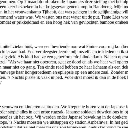
 genomen. Op 7 maart doorbraken de Japanners deze stelling met behulp
één keer bezoeken in het krijgsgevangenenkamp in Bandoeng. Mijn moe
en in het vrouwenkamp Tjihapit, dat was gelegen in de gelijknamige vi
 stromend water was. We wasten ons met water uit de put. Tante Lies w
t, omdat er prikkeldraad en een hoog hek van gevlochten bamboe omheen
rimitief ziekenhuis, waar een bevriende non wat kinine voor mij kon b
n luier aan had. Een verpleegster leerde mij mezelf aan te kleden en ik
stig ziek. Als kind had ze een geperforeerde blinde darm. Na een ope
 zei: ”Als we haar niet opereren, gaat ze dood en als we haar wel ope
n maar niet op gang. Ten einde raad hebben ze haar lichaam als een de
g vanwege haar hongeroedeem en epilepsie op een andere zaal. Zonder m
 ’s Nachts plaste ik vaak in bed. Voor straf moest ik dan in de hoek kn
.’
e vrouwen en kinderen aantreden. We kregen te horen van de Japanse
moeder stopte alles in een grote rugzak. Japanse soldaten duwden ons i
 neefjes uit het oog. Wij werden onder Japanse bewaking in de donker
stops. ‘s Nachts moesten we uitstappen op station Ambarawa. In het ged
dsbang dat ze niet meer bij ons zou terugkeren. Gelukkig vond ze sne