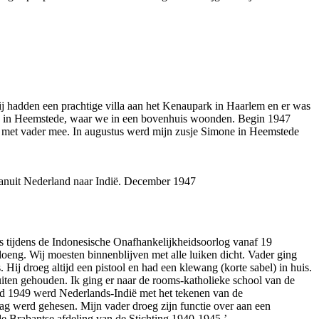
j hadden een prachtige villa aan het Kenaupark in Haarlem en er was
klas in Heemstede, waar we in een bovenhuis woonden. Begin 1947
et met vader mee. In augustus werd mijn zusje Simone in Heemstede
 vanuit Nederland naar Indië. December 1947
rs tijdens de Indonesische Onafhankelijkheidsoorlog vanaf 19
oeng. Wij moesten binnenblijven met alle luiken dicht. Vader ging
 Hij droeg altijd een pistool en had een klewang (korte sabel) in huis.
iten gehouden. Ik ging er naar de rooms-katholieke school van de
nd 1949 werd Nederlands-Indië met het tekenen van de
lag werd gehesen. Mijn vader droeg zijn functie over aan een
e Brabantse afdeling van de Stichting 1940-1945.’