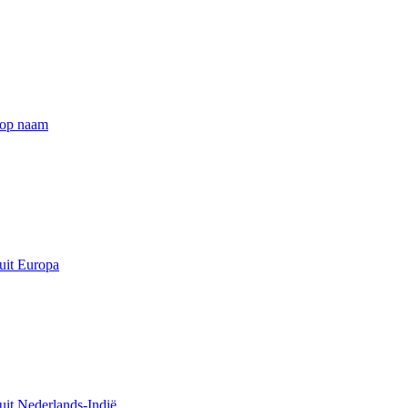
 op naam
uit Europa
uit Nederlands-Indië