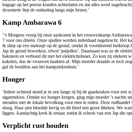
bagage op het perron konden achterlaten en dat alles werd nagebra
dysenterie liep de ontlasting langs mijn benen.’
Kamp Ambarawa 6
‘’s Morgens vroeg bij onze aankomst in het vrouwenkamp Ambarawa 6
7 voor ons drieën. Onze spullen werden inderdaad nagebracht. Het kam
ik sliep op een matrasje op de grond, omdat ik voortdurend buikloop 
Jap de grond bewerken, ofwel ‘patjollen’. Daarnaast was ze de elektri
baksteen en verbond dit met het elektriciteitsnet. Zo kon zij stieke
kakelen, dus de vrouwen haakten af. Mijn moeder draaide er toch nog
gaf de bouillon aan het kampziekenhuis.’
Honger
‘Iedere ochtend stond je in een lange rij bij de gaarkeuken voor een 
sigarendoos. Omdat we honger kregen, ging mijn moeder ’s nachts st
sieraden met de lokale bevolking voor eten te ruilen. Deze ruilhandel
sloeg. Haar arm bloedde hevig en dit bleef een groot litteken. We wa
liggen. Aandachtig keek ik ernaar, totdat ik schrok van een Jap die o
Verplicht rust houden