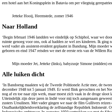
een hotel aan het Koningsplein in Batavia om per vliegtuig gerepatrie
Jetteke Hooij, Heemstede, zomer 1946
Naar Holland
‘Begin februari 1946 landden we eindelijk op Schiphol, waar we doo
ruimte genoeg voor ons, ook al hadden ze wel zes kinderen. Ik ging 
werd vader als assistent-resident geplaatst in Bandung. Mijn moeder
geboren en eind 1947 reisden we met de eerste reis van de Willem Ru
Mijn moeder Jet, Jetteke (links), babyzusje Simone (midden) e
Alle luiken dicht
‘In Bandoeng maakten wij de Tweede Politionele Actie mee, de tweede 
december 1948 tot 5 januari 1949. Er werd flink gevochten en het Ned
nog af en toe naar zijn werk, maar moest zich vaak in de droge sloot la
Uiteindelijk zijn deze jaren in Indië voor mij toch aangenaam gewee
zusters Ursulinen. Met vader gingen we naar de film Gullivers reiz
Onafhankelijkheidsverklaring de zelfstandige Republiek Indonesië. Op
Indonesische ambtenaar. In augustus 1950 vertrokken we met de Siba