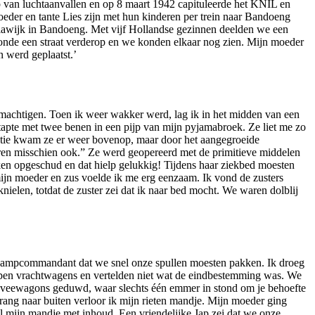
 van luchtaanvallen en op 8 maart 1942 capituleerde het KNIL en
der en tante Lies zijn met hun kinderen per trein naar Bandoeng
llawijk in Bandoeng. Met vijf Hollandse gezinnen deelden we een
oonde een straat verderop en we konden elkaar nog zien. Mijn moeder
 werd geplaatst.’
emachtigen. Toen ik weer wakker werd, lag ik in het midden van een
 stapte met twee benen in een pijp van mijn pyjamabroek. Ze liet me zo
ratie kwam ze er weer bovenop, maar door het aangegroeide
reren misschien ook.” Ze werd geopereerd met de primitieve middelen
ken opgeschud en dat hielp gelukkig! Tijdens haar ziekbed moesten
ijn moeder en zus voelde ik me erg eenzaam. Ik vond de zusters
ielen, totdat de zuster zei dat ik naar bed mocht. We waren dolblij
 kampcommandant dat we snel onze spullen moesten pakken. Ik droeg
n open vrachtwagens en vertelden niet wat de eindbestemming was. We
e veewagons geduwd, waar slechts één emmer in stond om je behoefte
rang naar buiten verloor ik mijn rieten mandje. Mijn moeder ging
l mijn mandje met inhoud. Een vriendelijke Jap zei dat we onze