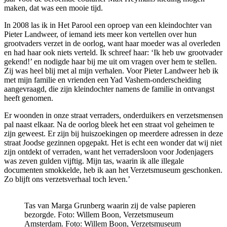
maken, dat was een mooie tijd.
In 2008 las ik in Het Parool een oproep van een kleindochter van
Pieter Landweer, of iemand iets meer kon vertellen over hun
grootvaders verzet in de oorlog, want haar moeder was al overleden
en had haar ook niets verteld. Ik schreef haar: ‘Ik heb uw grootvader
gekend!’ en nodigde haar bij me uit om vragen over hem te stellen.
Zij was heel blij met al mijn verhalen. Voor Pieter Landweer heb ik
met mijn familie en vrienden een Yad Vashem-onderscheiding
aangevraagd, die zijn kleindochter namens de familie in ontvangst
heeft genomen.
Er woonden in onze straat verraders, onderduikers en verzetsmensen
pal naast elkaar. Na de oorlog bleek het een straat vol geheimen te
zijn geweest. Er zijn bij huiszoekingen op meerdere adressen in deze
straat Joodse gezinnen opgepakt. Het is echt een wonder dat wij niet
zijn ontdekt of verraden, want het verradersloon voor Jodenjagers
was zeven gulden vijftig. Mijn tas, waarin ik alle illegale
documenten smokkelde, heb ik aan het Verzetsmuseum geschonken.
Zo blijft ons verzetsverhaal toch leven.’
Tas van Marga Grunberg waarin zij de valse papieren
bezorgde. Foto: Willem Boon, Verzetsmuseum
Amsterdam.
Foto: Willem Boon, Verzetsmuseum