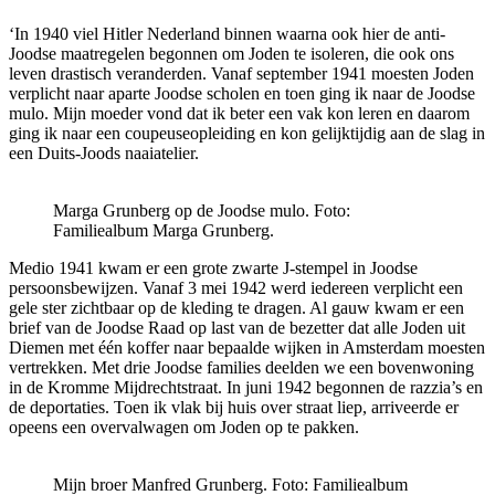
‘In 1940 viel Hitler Nederland binnen waarna ook hier de anti-
Joodse maatregelen begonnen om Joden te isoleren, die ook ons
leven drastisch veranderden. Vanaf september 1941 moesten Joden
verplicht naar aparte Joodse scholen en toen ging ik naar de Joodse
mulo. Mijn moeder vond dat ik beter een vak kon leren en daarom
ging ik naar een coupeuseopleiding en kon gelijktijdig aan de slag in
een Duits-Joods naaiatelier.
Marga Grunberg op de Joodse mulo. Foto:
Familiealbum Marga Grunberg.
Medio 1941 kwam er een grote zwarte J-stempel in Joodse
persoonsbewijzen. Vanaf 3 mei 1942 werd iedereen verplicht een
gele ster zichtbaar op de kleding te dragen. Al gauw kwam er een
brief van de Joodse Raad op last van de bezetter dat alle Joden uit
Diemen met één koffer naar bepaalde wijken in Amsterdam moesten
vertrekken. Met drie Joodse families deelden we een bovenwoning
in de Kromme Mijdrechtstraat. In juni 1942 begonnen de razzia’s en
de deportaties. Toen ik vlak bij huis over straat liep, arriveerde er
opeens een overvalwagen om Joden op te pakken.
Mijn broer Manfred Grunberg. Foto: Familiealbum