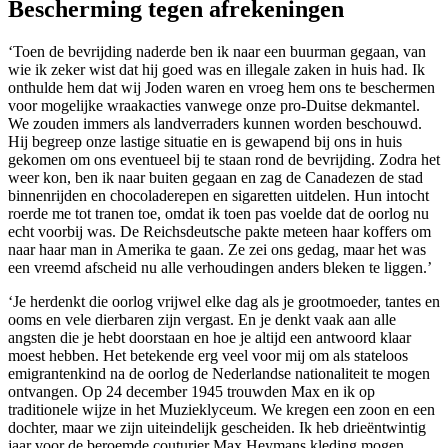
Bescherming tegen afrekeningen
‘Toen de bevrijding naderde ben ik naar een buurman gegaan, van
wie ik zeker wist dat hij goed was en illegale zaken in huis had. Ik
onthulde hem dat wij Joden waren en vroeg hem ons te beschermen
voor mogelijke wraakacties vanwege onze pro-Duitse dekmantel.
We zouden immers als landverraders kunnen worden beschouwd.
Hij begreep onze lastige situatie en is gewapend bij ons in huis
gekomen om ons eventueel bij te staan rond de bevrijding. Zodra het
weer kon, ben ik naar buiten gegaan en zag de Canadezen de stad
binnenrijden en chocoladerepen en sigaretten uitdelen. Hun intocht
roerde me tot tranen toe, omdat ik toen pas voelde dat de oorlog nu
echt voorbij was. De Reichsdeutsche pakte meteen haar koffers om
naar haar man in Amerika te gaan. Ze zei ons gedag, maar het was
een vreemd afscheid nu alle verhoudingen anders bleken te liggen.’
‘Je herdenkt die oorlog vrijwel elke dag als je grootmoeder, tantes en
ooms en vele dierbaren zijn vergast. En je denkt vaak aan alle
angsten die je hebt doorstaan en hoe je altijd een antwoord klaar
moest hebben. Het betekende erg veel voor mij om als stateloos
emigrantenkind na de oorlog de Nederlandse nationaliteit te mogen
ontvangen. Op 24 december 1945 trouwden Max en ik op
traditionele wijze in het Muzieklyceum. We kregen een zoon en een
dochter, maar we zijn uiteindelijk gescheiden. Ik heb drieëntwintig
jaar voor de beroemde couturier Max Heymans kleding mogen