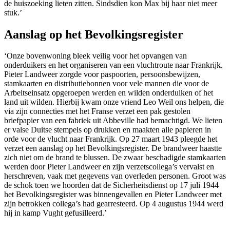
de huiszoeking lieten zitten. Sindsdien kon Max bij haar niet meer
stuk.’
Aanslag op het Bevolkingsregister
‘Onze bovenwoning bleek veilig voor het opvangen van
onderduikers en het organiseren van een vluchtroute naar Frankrijk.
Pieter Landweer zorgde voor paspoorten, persoonsbewijzen,
stamkaarten en distributiebonnen voor vele mannen die voor de
Arbeitseinsatz opgeroepen werden en wilden onderduiken of het
land uit wilden. Hierbij kwam onze vriend Leo Weil ons helpen, die
via zijn connecties met het Franse verzet een pak gestolen
briefpapier van een fabriek uit Abbeville had bemachtigd. We lieten
er valse Duitse stempels op drukken en maakten alle papieren in
orde voor de vlucht naar Frankrijk. Op 27 maart 1943 pleegde het
verzet een aanslag op het Bevolkingsregister. De brandweer haastte
zich niet om de brand te blussen. De zwaar beschadigde stamkaarten
werden door Pieter Landweer en zijn verzetscollega’s vervalst en
herschreven, vaak met gegevens van overleden personen. Groot was
de schok toen we hoorden dat de Sicherheitsdienst op 17 juli 1944
het Bevolkingsregister was binnengevallen en Pieter Landweer met
zijn betrokken collega’s had gearresteerd. Op 4 augustus 1944 werd
hij in kamp Vught gefusilleerd.’