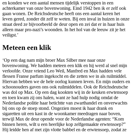
en konden we een aantal mensen tijdelijk verstoppen in een
achterkamer van onze bovenwoning. Eind 1942 ben ik er zelf ook
gaan wonen. De Reichsdeutsche heeft ons een aantal keren het
leven gered, zonder dit zelf te weten. Bij een inval in huizen in onze
straat deed ze bijvoorbeeld de deur open en zei dat er in haar huis
alleen maar pro-nazi’s woonden. In het hol van de leeuw zit je het
veiligst.’
Meteen een klik
‘Op een dag nam mijn broer Max Silber mee naar onze
bovenwoning. We hadden meteen een klik en hij werd al snel mijn
verloofde. Onze vriend Leo Weil, Manfred en Max hadden vele
flessen Franse parfum ingekocht en die zetten we in als ruilmiddel.
Hiervan hebben we de hele oorlog kunnen leven. En mijn ouders en
schoonouders gaven ons ook ruilmiddelen. Ook de Reichsdeutsche
was dol op Max. Op een dag kookten wij in de keuken erwtensoep
en toen kwam zij ons halen, want ze had hulp nodig omdat de
Nederlandse politie haar betichtte van zwarthandel en onverwachts
bij ons op de stoep stond. Ongezien moest ik haar drank en
sigaretten uit een kast in de woonkamer meedragen naar boven,
terwijl Max de deur opende voor de Nederlandse agenten: “Kom
binnen heren, wilt u een heerlijke kop zelfgemaakte erwtensoep?”
Hij leidde hen af met zijn vlotte babbel en de erwtensoep, zodat ze