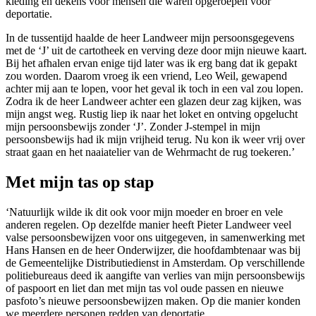
kleding en dekens voor mensen die waren opgeroepen voor
deportatie.
In de tussentijd haalde de heer Landweer mijn persoonsgegevens
met de ‘J’ uit de cartotheek en verving deze door mijn nieuwe kaart.
Bij het afhalen ervan enige tijd later was ik erg bang dat ik gepakt
zou worden. Daarom vroeg ik een vriend, Leo Weil, gewapend
achter mij aan te lopen, voor het geval ik toch in een val zou lopen.
Zodra ik de heer Landweer achter een glazen deur zag kijken, was
mijn angst weg. Rustig liep ik naar het loket en ontving opgelucht
mijn persoonsbewijs zonder ‘J’. Zonder J-stempel in mijn
persoonsbewijs had ik mijn vrijheid terug. Nu kon ik weer vrij over
straat gaan en het naaiatelier van de Wehrmacht de rug toekeren.’
Met mijn tas op stap
‘Natuurlijk wilde ik dit ook voor mijn moeder en broer en vele
anderen regelen. Op dezelfde manier heeft Pieter Landweer veel
valse persoonsbewijzen voor ons uitgegeven, in samenwerking met
Hans Hansen en de heer Onderwijzer, die hoofdambtenaar was bij
de Gemeentelijke Distributiedienst in Amsterdam. Op verschillende
politiebureaus deed ik aangifte van verlies van mijn persoonsbewijs
of paspoort en liet dan met mijn tas vol oude passen en nieuwe
pasfoto’s nieuwe persoonsbewijzen maken. Op die manier konden
we meerdere personen redden van deportatie.