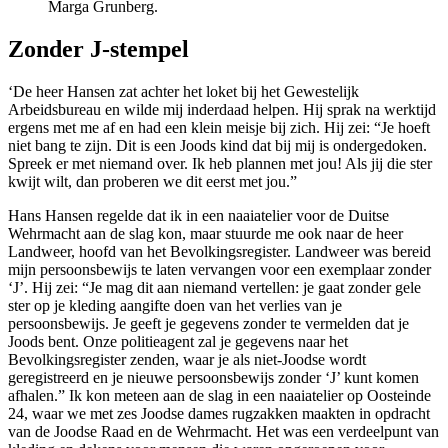
Marga Grunberg.
Zonder J-stempel
‘De heer Hansen zat achter het loket bij het Gewestelijk
Arbeidsbureau en wilde mij inderdaad helpen. Hij sprak na werktijd
ergens met me af en had een klein meisje bij zich. Hij zei: “Je hoeft
niet bang te zijn. Dit is een Joods kind dat bij mij is ondergedoken.
Spreek er met niemand over. Ik heb plannen met jou! Als jij die ster
kwijt wilt, dan proberen we dit eerst met jou.”
Hans Hansen regelde dat ik in een naaiatelier voor de Duitse
Wehrmacht aan de slag kon, maar stuurde me ook naar de heer
Landweer, hoofd van het Bevolkingsregister. Landweer was bereid
mijn persoonsbewijs te laten vervangen voor een exemplaar zonder
‘J’. Hij zei: “Je mag dit aan niemand vertellen: je gaat zonder gele
ster op je kleding aangifte doen van het verlies van je
persoonsbewijs. Je geeft je gegevens zonder te vermelden dat je
Joods bent. Onze politieagent zal je gegevens naar het
Bevolkingsregister zenden, waar je als niet-Joodse wordt
geregistreerd en je nieuwe persoonsbewijs zonder ‘J’ kunt komen
afhalen.” Ik kon meteen aan de slag in een naaiatelier op Oosteinde
24, waar we met zes Joodse dames rugzakken maakten in opdracht
van de Joodse Raad en de Wehrmacht. Het was een verdeelpunt van