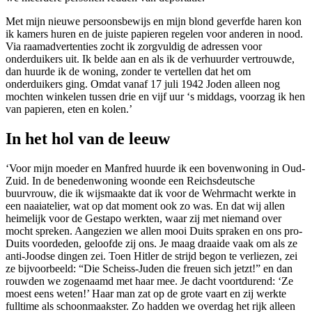
Met mijn nieuwe persoonsbewijs en mijn blond geverfde haren kon
ik kamers huren en de juiste papieren regelen voor anderen in nood.
Via raamadvertenties zocht ik zorgvuldig de adressen voor
onderduikers uit. Ik belde aan en als ik de verhuurder vertrouwde,
dan huurde ik de woning, zonder te vertellen dat het om
onderduikers ging. Omdat vanaf 17 juli 1942 Joden alleen nog
mochten winkelen tussen drie en vijf uur ‘s middags, voorzag ik hen
van papieren, eten en kolen.’
In het hol van de leeuw
‘Voor mijn moeder en Manfred huurde ik een bovenwoning in Oud-
Zuid. In de benedenwoning woonde een Reichsdeutsche
buurvrouw, die ik wijsmaakte dat ik voor de Wehrmacht werkte in
een naaiatelier, wat op dat moment ook zo was. En dat wij allen
heimelijk voor de Gestapo werkten, waar zij met niemand over
mocht spreken. Aangezien we allen mooi Duits spraken en ons pro-
Duits voordeden, geloofde zij ons. Je maag draaide vaak om als ze
anti-Joodse dingen zei. Toen Hitler de strijd begon te verliezen, zei
ze bijvoorbeeld: “Die Scheiss-Juden die freuen sich jetzt!” en dan
rouwden we zogenaamd met haar mee. Je dacht voortdurend: ‘Ze
moest eens weten!’ Haar man zat op de grote vaart en zij werkte
fulltime als schoonmaakster. Zo hadden we overdag het rijk alleen