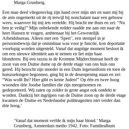
Marga Grunberg.
Een man deed vliegensvlug zijn hand over mijn ster en nam mij bij
de arm ongemerkt uit de rij terwijl hij nonchalant naar een gebouw
wees, waarover hij mij iets vertelde. Hij bracht me thuis en zei: “Nu
ben je veilig!” Mijn onbekende redder raadde me aan om naar de
heer Hansen te vragen, ambtenaar bij het Gewestelijk
Arbeidsbureau. Alleen met een ‘Sperr’, een stempel in je
persoonsbewijs dat je onmisbaar was voor je functie, kon deportatie
voorlopig worden uitgesteld. Vanaf dat angstige moment besloot ik
om een nieuwe identiteit aan te nemen en liet mijn haar
blonderen. Bij een razzia in de Kromme Mijdrechtstraat heeft de
zoon van een Duitse dame op de derde etage van ons huis ons
gered. Hij bezocht zijn moeder in een Duits legeruniform en toen de
huiszoekingen begonnen, ging hij in de deuropening staan en zei:
“Was wollt Ihr? Hier gibt es keine Juden!” Op één en twee hoog
woonden drie Joodse families die zijn meegenomen en
gedeporteerd. Wij zaten op zolder in grote angst ook ontdekt te
worden. Dankzij het ingrijpen van de Duitse zoon op de derde etage
kwamen de Duitse en Nederlandse politieagenten niet verder dan
drie hoog.’
‘Vanaf dat moment verfde ik mijn haar blond.’ Marga
Grunberg, Amsterdam medio 1942. Foto: Familiealbum