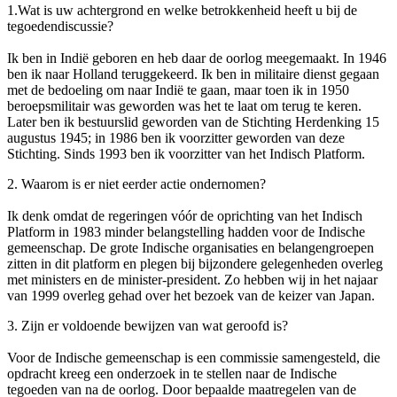
1.Wat is uw achtergrond en welke betrokkenheid heeft u bij de
tegoedendiscussie?
Ik ben in Indië geboren en heb daar de oorlog meegemaakt. In 1946
ben ik naar Holland teruggekeerd. Ik ben in militaire dienst gegaan
met de bedoeling om naar Indië te gaan, maar toen ik in 1950
beroepsmilitair was geworden was het te laat om terug te keren.
Later ben ik bestuurslid geworden van de Stichting Herdenking 15
augustus 1945; in 1986 ben ik voorzitter geworden van deze
Stichting. Sinds 1993 ben ik voorzitter van het Indisch Platform.
2. Waarom is er niet eerder actie ondernomen?
Ik denk omdat de regeringen vóór de oprichting van het Indisch
Platform in 1983 minder belangstelling hadden voor de Indische
gemeenschap. De grote Indische organisaties en belangengroepen
zitten in dit platform en plegen bij bijzondere gelegenheden overleg
met ministers en de minister-president. Zo hebben wij in het najaar
van 1999 overleg gehad over het bezoek van de keizer van Japan.
3. Zijn er voldoende bewijzen van wat geroofd is?
Voor de Indische gemeenschap is een commissie samengesteld, die
opdracht kreeg een onderzoek in te stellen naar de Indische
tegoeden van na de oorlog. Door bepaalde maatregelen van de